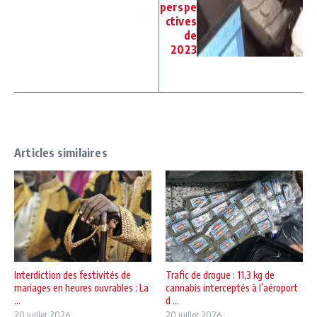
perspe
ctives
de
2023
Articles similaires
Interdiction des festivités de
Trafic de drogue : 11,3 kg de
mariages en heures ouvrables : La
cannabis interceptés à l’aéroport
...
d ...
20 juillet 2026
20 juillet 2026