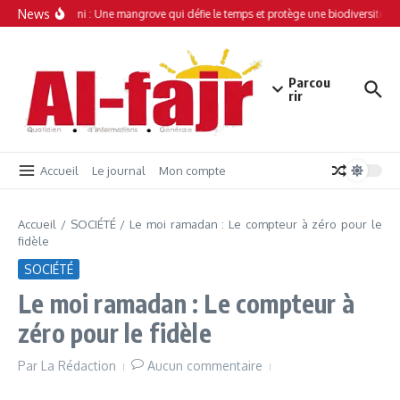
Aller au contenu
News
Simamboini : Une mangrove qui défie le temps et protège une biodiversité uni
Parcou
rir
Accueil
Le journal
Mon compte
Accueil
/
SOCIÉTÉ
/
Le moi ramadan : Le compteur à zéro pour le
fidèle
SOCIÉTÉ
Le moi ramadan : Le compteur à
zéro pour le fidèle
Par
La Rédaction
Aucun commentaire