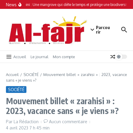
Aller au contenu
News
Simamboini : Une mangrove qui défie le temps et protège une biodiversité un
Parcou
rir
Accueil
Le journal
Mon compte
Accueil
/
SOCIÉTÉ
/
Mouvement billet « zarahisi » : 2023, vacance
sans « je viens »?
SOCIÉTÉ
Mouvement billet « zarahisi » :
2023, vacance sans « je viens »?
Par
La Rédaction
Aucun commentaire
4 avril 2023
7 h 45 min