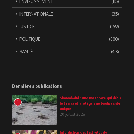
ENVIRONNEMENT
(115)
INTERNATIONALE
(35)
JUSTICE
(169)
POLITIQUE
(880)
SANTÉ
(413)
Dernières publications
Simamboini : Une mangrove qui défie
1
le temps et protège une biodiversité
unique
20 juillet 2026
Interdiction des festivités de