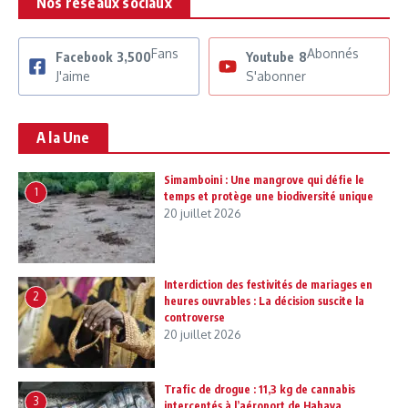
Nos réseaux sociaux
Fans
Abonnés
Facebook
3,500
Youtube
8
J'aime
S'abonner
A la Une
Simamboini : Une mangrove qui défie le
1
temps et protège une biodiversité unique
20 juillet 2026
Interdiction des festivités de mariages en
2
heures ouvrables : La décision suscite la
controverse
20 juillet 2026
Trafic de drogue : 11,3 kg de cannabis
3
interceptés à l’aéroport de Hahaya