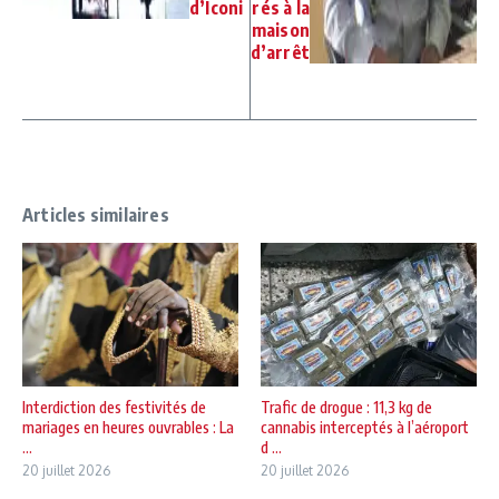
d’Iconi
rés à la
maison
d’arrêt
Articles similaires
Interdiction des festivités de
Trafic de drogue : 11,3 kg de
mariages en heures ouvrables : La
cannabis interceptés à l’aéroport
...
d ...
20 juillet 2026
20 juillet 2026