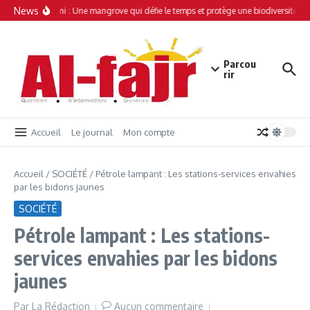
Aller au contenu
News
Simamboini : Une mangrove qui défie le temps et protège une biodiversité uni
Parcou
rir
Accueil
Le journal
Mon compte
Accueil
/
SOCIÉTÉ
/
Pétrole lampant : Les stations-services envahies
par les bidons jaunes
SOCIÉTÉ
Pétrole lampant : Les stations-
services envahies par les bidons
jaunes
Par
La Rédaction
Aucun commentaire