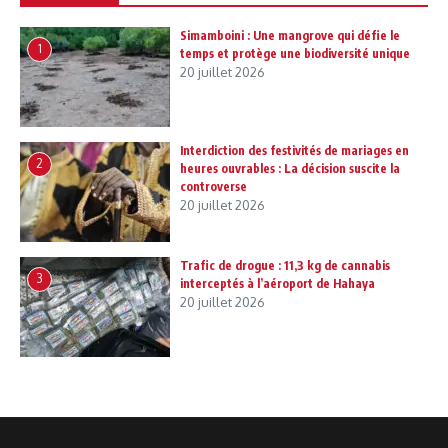
Simamboini : Une mangrove qui défie le
1
temps et protège une biodiversité unique
20 juillet 2026
Interdiction des festivités de mariages en
2
heures ouvrables : La décision suscite la
controverse
20 juillet 2026
Trafic de drogue : 11,3 kg de cannabis
3
interceptés à l’aéroport de Hahaya
20 juillet 2026