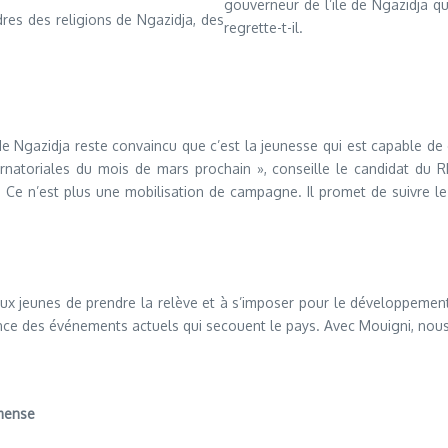
gouverneur de l’ile de Ngazidja qu
dres des religions de Ngazidja, des
regrette-t-il.
e Ngazidja reste convaincu que c’est la jeunesse qui est capable de 
ernatoriales du mois de mars prochain », conseille le candidat du 
ts. Ce n’est plus une mobilisation de campagne. Il promet de suivre
jeunes de prendre la relève et à s’imposer pour le développement 
ence des événements actuels qui secouent le pays. Avec Mouigni, nous 
immense