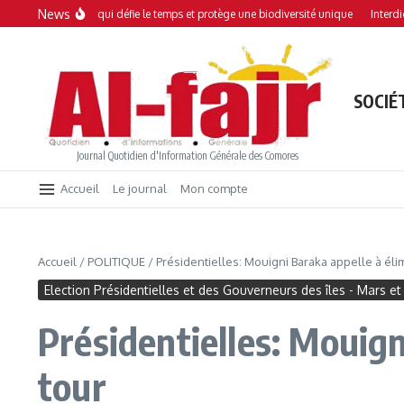
Aller au contenu
News
mangrove qui défie le temps et protège une biodiversité unique
Interdiction des
SOCIÉ
Journal Quotidien d'Information Générale des Comores
Accueil
Le journal
Mon compte
Accueil
/
POLITIQUE
/
Présidentielles: Mouigni Baraka appelle à éli
Election Présidentielles et des Gouverneurs des îles - Mars et 
Présidentielles: Mouign
tour