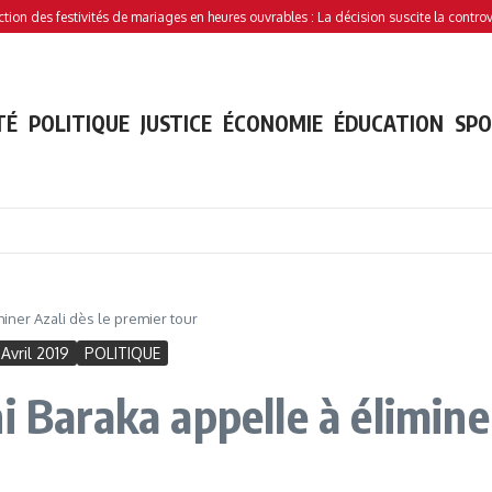
 festivités de mariages en heures ouvrables : La décision suscite la controverse
T
TÉ
POLITIQUE
JUSTICE
ÉCONOMIE
ÉDUCATION
SP
miner Azali dès le premier tour
Avril 2019
POLITIQUE
i Baraka appelle à élimine