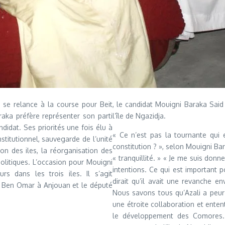
i se relance à la course pour Beit
, le candidat Mouigni Baraka Said
raka préfère représenter son parti
l’île de Ngazidja.
didat. Ses priorités une fois élu à
« Ce n’est pas la tournante qui 
stitutionnel, sauvegarde de l’unité
constitution ? », selon Mouigni Bar
on des iles, la réorganisation des
« tranquillité. » « Je me suis donne
 politiques. L’occasion pour Mouigni
intentions. Ce qui est important p
 dans les trois iles. Il s’agit
dirait qu’il avait une revanche en
é Ben Omar à Anjouan et le député
Nous savons tous qu’Azali a peur 
une étroite collaboration et enten
le développement des Comores. 