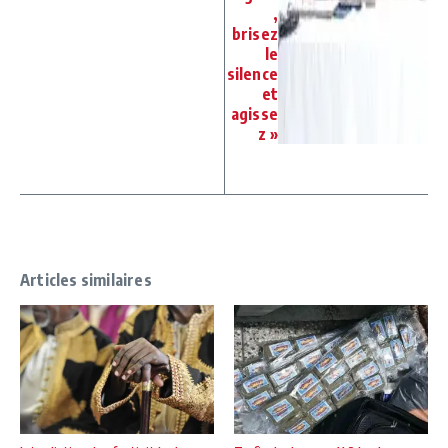
,
brisez
le
silence
et
agisse
z »
Articles similaires