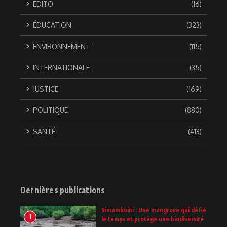
EDITO
(16)
ÉDUCATION
(323)
ENVIRONNEMENT
(115)
INTERNATIONALE
(35)
JUSTICE
(169)
POLITIQUE
(880)
SANTÉ
(413)
Dernières publications
Simamboini : Une mangrove qui défie
1
le temps et protège une biodiversité