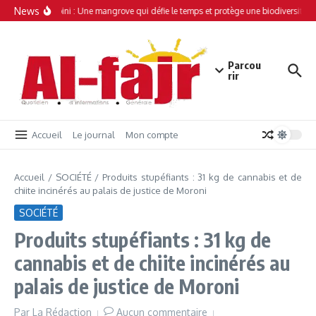
Aller au contenu
News
Simamboini : Une mangrove qui défie le temps et protège une biodiversité un
Parcou
rir
Accueil
Le journal
Mon compte
Accueil
/
SOCIÉTÉ
/
Produits stupéfiants : 31 kg de cannabis et de
chiite incinérés au palais de justice de Moroni
SOCIÉTÉ
Produits stupéfiants : 31 kg de
cannabis et de chiite incinérés au
palais de justice de Moroni
Par
La Rédaction
Aucun commentaire