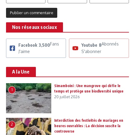
Nos réseaux sociaux
Fans
Abonnés
Facebook
3,500
Youtube
8
J'aime
S'abonner
A la Une
Simamboini : Une mangrove qui défie le
1
temps et protège une biodiversité unique
20 juillet 2026
Interdiction des festivités de mariages en
2
heures ouvrables : La décision suscite la
controverse