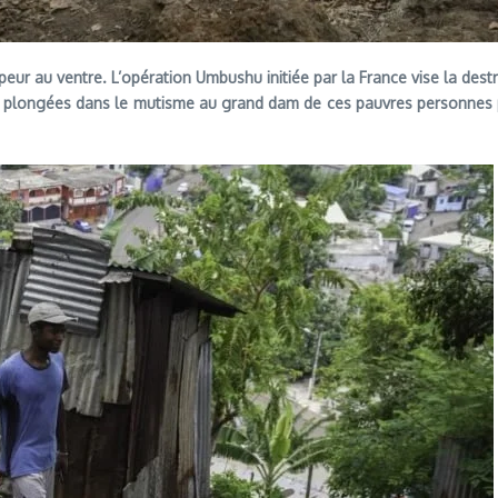
peur au ventre. L’opération Umbushu initiée par la France vise la dest
 plongées dans le mutisme au grand dam de ces pauvres personnes pri