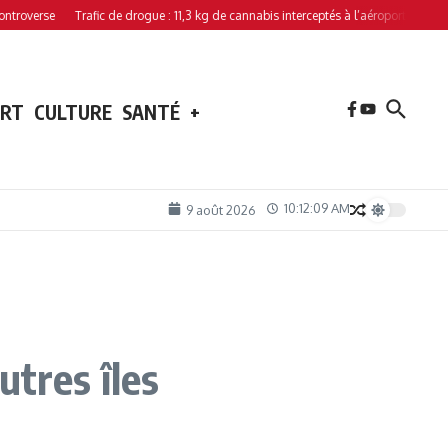
rse
Trafic de drogue : 11,3 kg de cannabis interceptés à l’aéroport de Hahaya
ORT
CULTURE
SANTÉ
+
10:12:11 AM
9 août 2026
utres îles