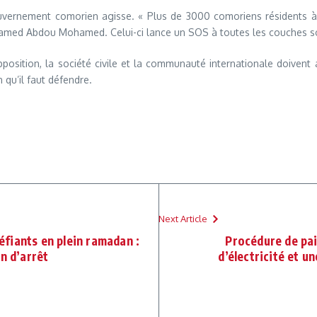
uvernement comorien agisse. « Plus de 3000 comoriens résidents à
hamed Abdou Mohamed. Celui-ci lance un SOS à toutes les couches so
sition, la société civile et la communauté internationale doivent ag
 qu’il faut défendre.
Next Article
fiants en plein ramadan :
Procédure de pai
n d’arrêt
d’électricité et u