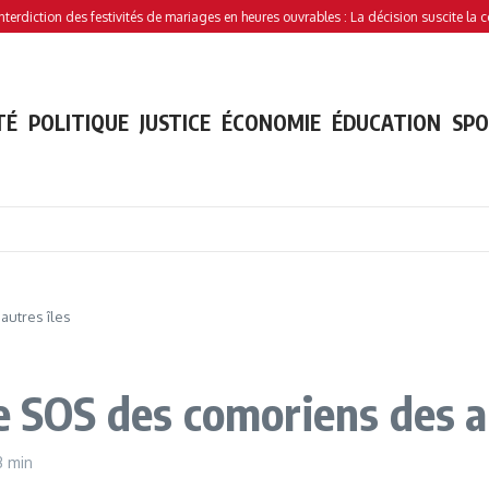
tion des festivités de mariages en heures ouvrables : La décision suscite la controve
TÉ
POLITIQUE
JUSTICE
ÉCONOMIE
ÉDUCATION
SP
autres îles
e SOS des comoriens des a
3 min