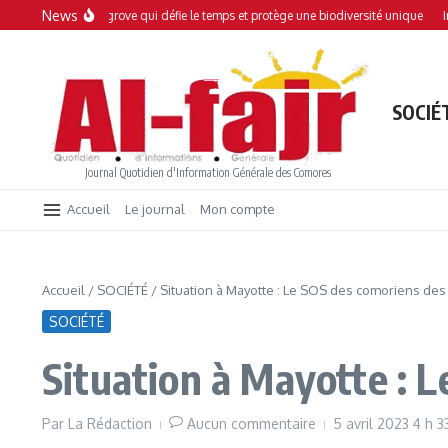
Aller au contenu
News
 : Une mangrove qui défie le temps et protège une biodiversité unique
Interdic
SOCIÉ
Journal Quotidien d'Information Générale des Comores
Accueil
Le journal
Mon compte
Accueil
/
SOCIÉTÉ
/
Situation à Mayotte : Le SOS des comoriens des 
SOCIÉTÉ
Situation à Mayotte : L
Par
La Rédaction
Aucun commentaire
5 avril 2023
4 h 3