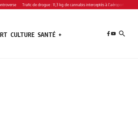
rse
Trafic de drogue : 11,3 kg de cannabis interceptés à l’aéroport de Hahaya
ORT
CULTURE
SANTÉ
+