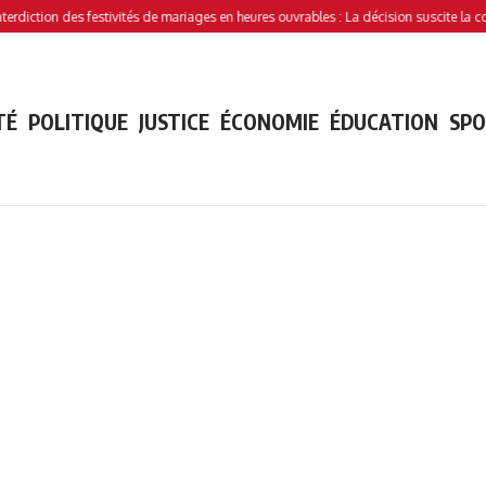
tion des festivités de mariages en heures ouvrables : La décision suscite la controve
TÉ
POLITIQUE
JUSTICE
ÉCONOMIE
ÉDUCATION
SP