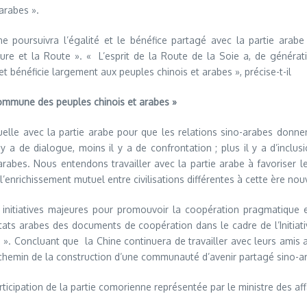
arabes ».
e poursuivra l’égalité et le bénéfice partagé avec la partie arab
inture et la Route ». « L’esprit de la Route de la Soie a, de génér
bénéficie largement aux peuples chinois et arabes », précise-t-il
on commune des peuples chinois et arabes »
tuelle avec la partie arabe pour que les relations sino-arabes donne
y a de dialogue, moins il y a de confrontation ; plus il y a d’inclusio
arabes. Nous entendons travailler avec la partie arabe à favoriser l
nrichissement mutuel entre civilisations différentes à cette ère nouvel
 initiatives majeures pour promouvoir la coopération pragmatique e
ats arabes des documents de coopération dans le cadre de l’Initiative
e ». Concluant que la Chine continuera de travailler avec leurs amis a
 chemin de la construction d’une communauté d’avenir partagé sino-a
rticipation de la partie comorienne représentée par le ministre des af