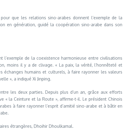
e pour que les relations sino-arabes donnent l’exemple de la
ation en génération, guidé la coopération sino-arabe dans son
nt l’exemple de la coexistence harmonieuse entre civilisations
n, moins il y a de clivage. « La paix, la vérité, l’honnêteté et
es échanges humains et culturels, à faire rayonner les valeurs
le », a indiqué Xi Jinping.
ntre les deux parties. Depuis plus d’un an, grâce aux efforts
 « la Ceinture et la Route », affirme-t-il. Le président Chinois
rabes à faire rayonner l’esprit d’amitié sino-arabe et à bâtir en
rabe.
faires étrangères, Dhoihir Dhoulkamal.