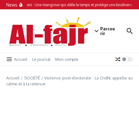
Aller au contenu
News
Simamboini : Une mangrove qui défie le temps et protège une biodiversité un
Parcou
rir
Accueil
Le journal
Mon compte
Accueil
/
SOCIÉTÉ
/
Violence post-électorale : La Cndhl appelle au
calme et à la retenue