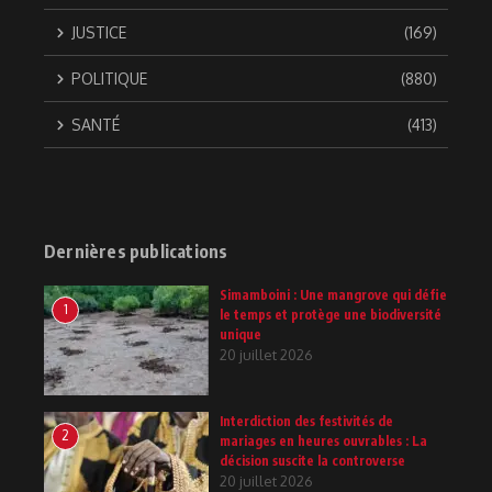
JUSTICE
(169)
POLITIQUE
(880)
SANTÉ
(413)
Dernières publications
Simamboini : Une mangrove qui défie
1
le temps et protège une biodiversité
unique
20 juillet 2026
Interdiction des festivités de
2
mariages en heures ouvrables : La
décision suscite la controverse
20 juillet 2026