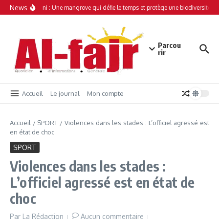
Aller au contenu
News
Simamboini : Une mangrove qui défie le temps et protège une biodiversité uni
Parcou
rir
Accueil
Le journal
Mon compte
Accueil
/
SPORT
/
Violences dans les stades : L’officiel agressé est
en état de choc
SPORT
Violences dans les stades :
L’officiel agressé est en état de
choc
Par
La Rédaction
Aucun commentaire