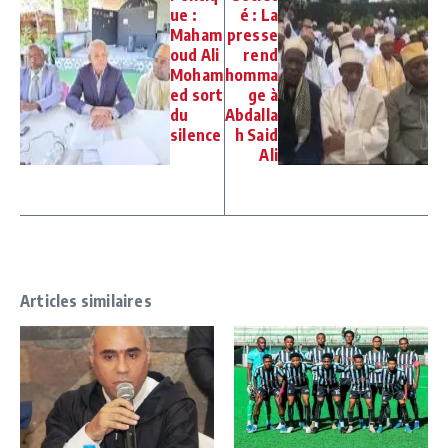
ue :
é : La
Maham
presse
oud Ali
rend
Moham
homma
ed sort
ge à
du
Abdalla
silence
h Said
Ali
Articles similaires