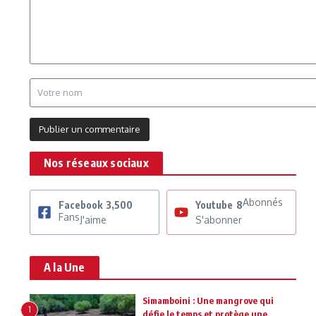
Nos réseaux sociaux
Abonnés
Facebook
3,500
Youtube
8
Fans
J'aime
S'abonner
A la Une
Simamboini : Une mangrove qui
1
défie le temps et protège une