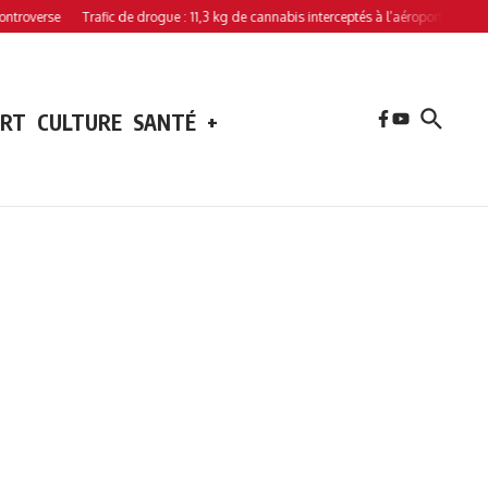
erse
Trafic de drogue : 11,3 kg de cannabis interceptés à l’aéroport de Hahaya
ORT
CULTURE
SANTÉ
+