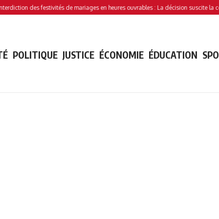
tion des festivités de mariages en heures ouvrables : La décision suscite la controv
TÉ
POLITIQUE
JUSTICE
ÉCONOMIE
ÉDUCATION
SP