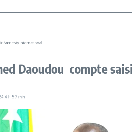
r Amnesty international
med Daoudou compte sais
024
4 h 59 min