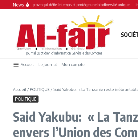
Aller au contenu
News
i : Une mangrove qui défie le temps et protège une biodiversité unique
Interdi
SOCIÉ
Journal Quotidien d'Information Générale des Comores
Accueil
Le journal
Mon compte
Accueil
/
POLITIQUE
/
Said Yakubu: « La Tanzanie reste inébranla
POLITIQUE
Said Yakubu: « La Tanz
envers l’Union des Com