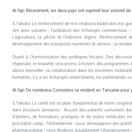
Al-fajr: Récemment, les deux pays ont exprimé leur volonté de r
S.Yakubu: Le renforcement de nos relations bilatérales est gui
des axes suivants : Facilitation des échanges commerciaux : 
l’agriculture, la pêche et l’industrie légère. Renforcement d
développement des transports maritimes et aériens ; la moder
Quant à l’harmonisation des politiques fiscales. Des discuss
régionale, le kiswahili sera promu à travers des programmes é
allons intensifier la collaboration dans les enceintes multilat
humaines, il y a les échanges universitaires, les partenariats s
Al-fajr: De nombreux Comoriens se rendent en Tanzanie pour y
S.Yakubu: La santé est un pilier fondamental de notre coopéra
dans plusieurs domaines : Accueil des patients comoriens da
d’ateliers, de formations pratiques et de visites médicales e
précédent camp. Télémédecine : nous développons des platefo
pharmaceutique : nous étudions actuellement l’élargissement d