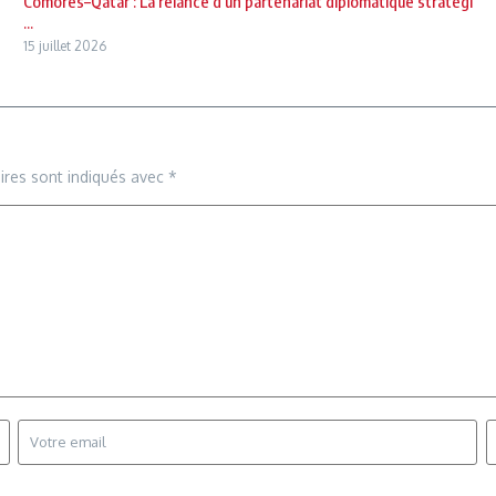
Comores–Qatar : La relance d’un partenariat diplomatique stratégi
...
15 juillet 2026
ires sont indiqués avec
*