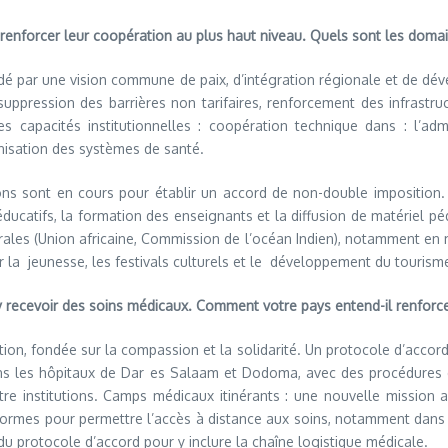
enforcer leur coopération au plus haut niveau. Quels sont les domaine
dé par une vision commune de paix, d’intégration régionale et de dév
suppression des barrières non tarifaires, renforcement des infrast
es capacités institutionnelles : coopération technique dans : l’admi
nisation des systèmes de santé.
ions sont en cours pour établir un accord de non-double imposition. 
ducatifs, la formation des enseignants et la diffusion de matériel 
érales (Union africaine, Commission de l’océan Indien), notamment en m
ur la jeunesse, les festivals culturels et le développement du tourism
 recevoir des soins médicaux. Comment votre pays entend-il renforcer
tion, fondée sur la compassion et la solidarité. Un protocole d’accor
ns les hôpitaux de Dar es Salaam et Dodoma, avec des procédures d
ntre institutions. Camps médicaux itinérants : une nouvelle mission
rmes pour permettre l’accès à distance aux soins, notamment dans l
u protocole d’accord pour y inclure la chaîne logistique médicale.