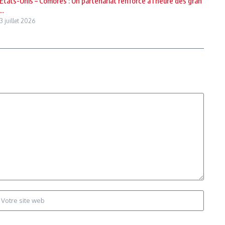
États-Unis – Comores : Un partenariat renforcé à l’heure des gran
...
3 juillet 2026