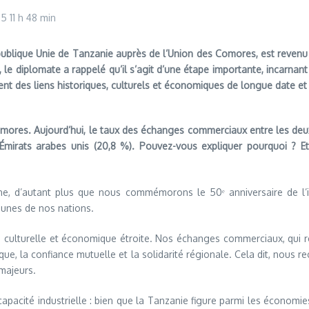
025
11 h 48 min
ublique Unie de Tanzanie auprès de l’Union des Comores, est revenu 
e diplomate a rappelé qu’il s’agit d’une étape importante, incarnant
nent des liens historiques, culturels et économiques de longue date e
Comores. Aujourd’hui, le taux des échanges commerciaux entre les deux 
 Émirats arabes unis (20,8 %). Pouvez-vous expliquer pourquoi ? 
une, d’autant plus que nous commémorons le 50ᵉ anniversaire de 
mmunes de nos nations.
e, culturelle et économique étroite. Nos échanges commerciaux, qui 
, la confiance mutuelle et la solidarité régionale. Cela dit, nous rec
 majeurs.
t capacité industrielle : bien que la Tanzanie figure parmi les économi