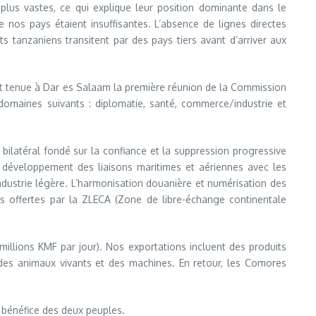
lus vastes, ce qui explique leur position dominante dans le
 nos pays étaient insuffisantes. L’absence de lignes directes
s tanzaniens transitent par des pays tiers avant d’arriver aux
est tenue à Dar es Salaam la première réunion de la Commission
omaines suivants : diplomatie, santé, commerce/industrie et
ilatéral fondé sur la confiance et la suppression progressive
e développement des liaisons maritimes et aériennes avec les
dustrie légère. L’harmonisation douanière et numérisation des
s offertes par la ZLECA (Zone de libre-échange continentale
illions KMF par jour). Nos exportations incluent des produits
, des animaux vivants et des machines. En retour, les Comores
 bénéfice des deux peuples.