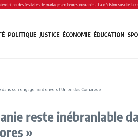
ction des festivités de mariages en heures ouvrables : La décision suscite la controv
TÉ
POLITIQUE
JUSTICE
ÉCONOMIE
ÉDUCATION
SP
ble dans son engagement envers l’Union des Comores »
anie reste inébranlable 
ores »