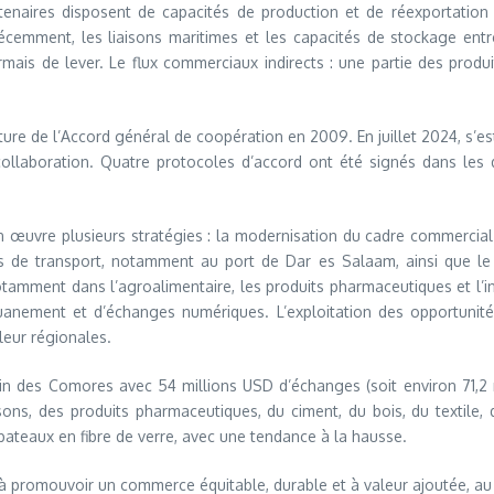
enaires disposent de capacités de production et de réexportation p
écemment, les liaisons maritimes et les capacités de stockage entre
mais de lever. Le flux commerciaux indirects : une partie des produit
ature de l’Accord général de coopération en 2009. En juillet 2024, s’
laboration. Quatre protocoles d’accord ont été signés dans les d
 œuvre plusieurs stratégies : la modernisation du cadre commercial b
tures de transport, notamment au port de Dar es Salaam, ainsi que l
tamment dans l’agroalimentaire, les produits pharmaceutiques et l’in
anement et d’échanges numériques. L’exploitation des opportunité
leur régionales.
ain des Comores avec 54 millions USD d’échanges (soit environ 71,2 m
sons, des produits pharmaceutiques, du ciment, du bois, du textile
bateaux en fibre de verre, avec une tendance à la hausse.
 à promouvoir un commerce équitable, durable et à valeur ajoutée, au