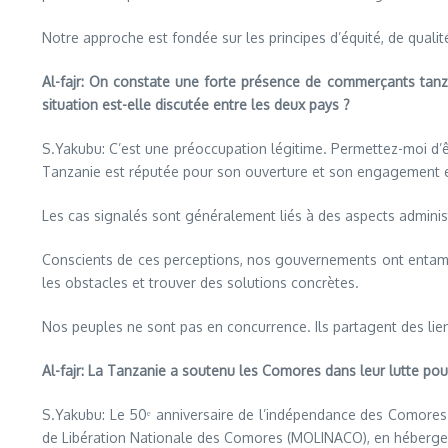
Notre approche est fondée sur les principes d’équité, de qualité
Al-fajr: On constate une forte présence de commerçants tanza
situation est-elle discutée entre les deux pays ?
S.Yakubu: C’est une préoccupation légitime. Permettez-moi d’êtr
Tanzanie est réputée pour son ouverture et son engagement en
Les cas signalés sont généralement liés à des aspects administ
Conscients de ces perceptions, nos gouvernements ont entamé 
les obstacles et trouver des solutions concrètes.
Nos peuples ne sont pas en concurrence. Ils partagent des lien
Al-fajr: La Tanzanie a soutenu les Comores dans leur lutte pou
S.Yakubu: Le 50ᵉ anniversaire de l’indépendance des Comores e
de Libération Nationale des Comores (MOLINACO), en hébergea