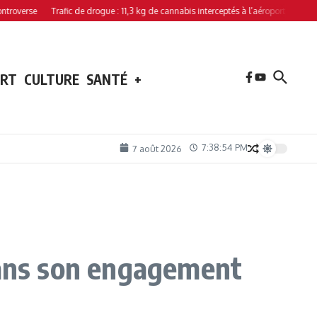
erse
Trafic de drogue : 11,3 kg de cannabis interceptés à l’aéroport de Hahaya
ORT
CULTURE
SANTÉ
+
7:38:55 PM
7 août 2026
dans son engagement