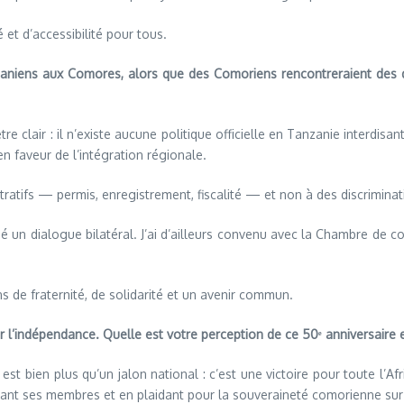
 et d’accessibilité pour tous.
niens aux Comores, alors que des Comoriens rencontreraient des diff
e clair : il n’existe aucune politique officielle en Tanzanie interdisa
 faveur de l’intégration régionale.
ratifs — permis, enregistrement, fiscalité — et non à des discriminati
un dialogue bilatéral. J’ai d’ailleurs convenu avec la Chambre de co
s de fraternité, de solidarité et un avenir commun.
r l’indépendance. Quelle est votre perception de ce 50ᵉ anniversaire 
st bien plus qu’un jalon national : c’est une victoire pour toute l’A
nt ses membres et en plaidant pour la souveraineté comorienne sur l