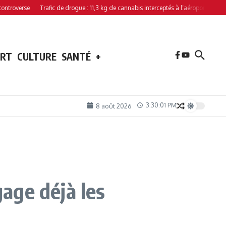
verse
Trafic de drogue : 11,3 kg de cannabis interceptés à l’aéroport de Hahaya
ORT
CULTURE
SANTÉ
+
3:30:03 PM
8 août 2026
age déjà les