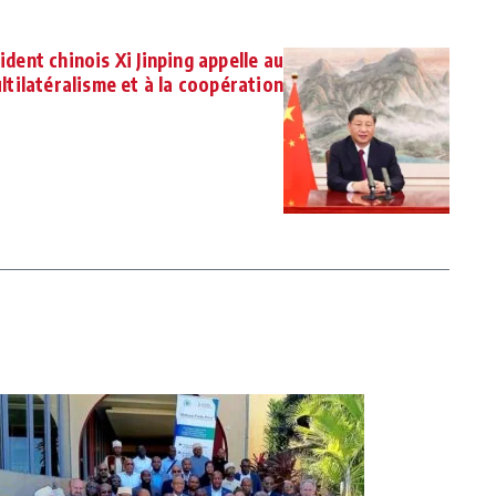
ident chinois Xi Jinping appelle au
ltilatéralisme et à la coopération