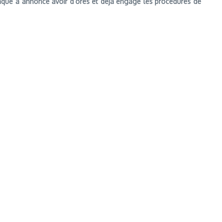
 banque a annoncé avoir d’ores et déjà engagé les procédures de