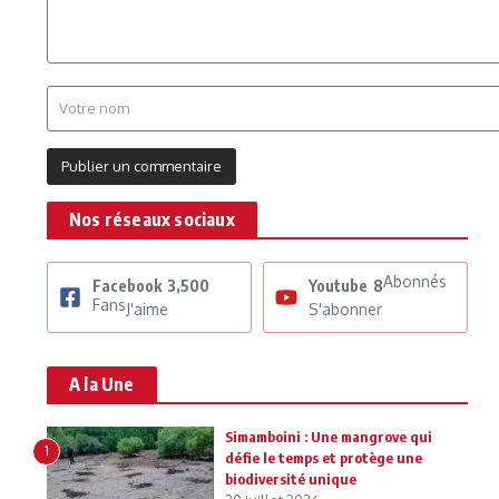
Nos réseaux sociaux
Abonnés
Facebook
3,500
Youtube
8
Fans
J'aime
S'abonner
A la Une
Simamboini : Une mangrove qui
1
défie le temps et protège une
biodiversité unique