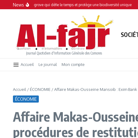
Aller au contenu
News
ni : Une mangrove qui défie le temps et protège une biodiversité unique
Interd
SOCIÉ
Journal Quotidien d'Information Générale des Comores
Accueil
Le journal
Mon compte
Accueil
/
ÉCONOMIE
/
Affaire Makas-Ousseine Mansoib : Exim Bank
ÉCONOMIE
Affaire Makas-Ousseine
procédures de restitu