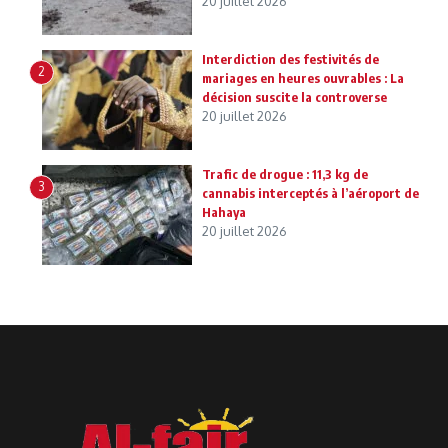
20 juillet 2026
Interdiction des festivités de
2
mariages en heures ouvrables : La
décision suscite la controverse
20 juillet 2026
Trafic de drogue : 11,3 kg de
3
cannabis interceptés à l’aéroport de
Hahaya
20 juillet 2026