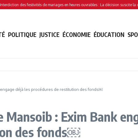
iction des festivités de mariages en heures ouvrables : La décision suscite la contro
TÉ
POLITIQUE
JUSTICE
ÉCONOMIE
ÉDUCATION
SP
 engage déjà les procédures de restitution des fonds￼
 Mansoib : Exim Bank eng
tion des fonds￼