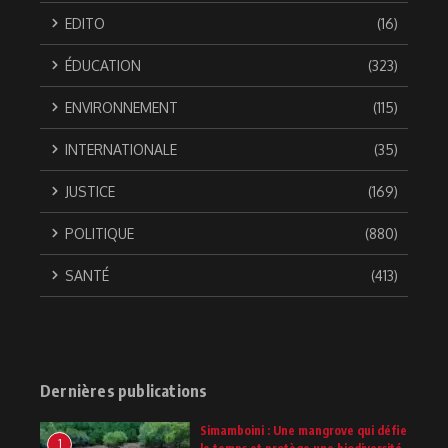
EDITO
(16)
ÉDUCATION
(323)
ENVIRONNEMENT
(115)
INTERNATIONALE
(35)
JUSTICE
(169)
POLITIQUE
(880)
SANTÉ
(413)
Dernières publications
Simamboini : Une mangrove qui défie
1