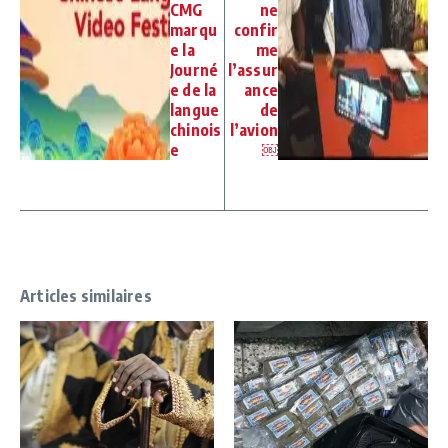
CMG
ne
marqu
confir
e la
me
Journé
l’assur
e de la
ance
langue
de
chinois
l’avion
e
￼
Articles similaires