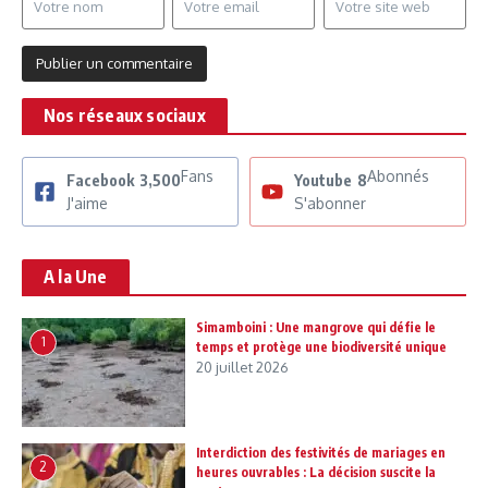
Nos réseaux sociaux
Fans
Abonnés
Facebook
3,500
Youtube
8
J'aime
S'abonner
A la Une
Simamboini : Une mangrove qui défie le
1
temps et protège une biodiversité unique
20 juillet 2026
Interdiction des festivités de mariages en
2
heures ouvrables : La décision suscite la