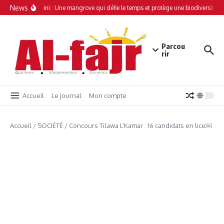
Aller au contenu
News
Simamboini : Une mangrove qui défie le temps et protège une biodiversité un
Parcou
rir
Accueil
Le journal
Mon compte
Accueil
/
SOCIÉTÉ
/
Concours Tilawa L’Kamar : 16 candidats en lice￼