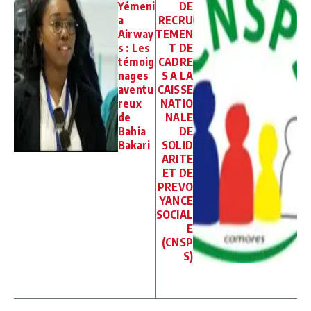
Yémeni
DE
a
RECRU
Airway
TEMEN
s : Les
T DE
témoig
CADRE
nages
S A LA
aventu
CAISSE
reux
NATIO
de
NALE
Bahia
DE
Bakari
SOLID
ARITE
ET DE
PREVO
YANCE
SOCIAL
E
(CNSP
S)