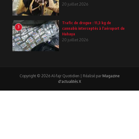
20 juillet 2026
Trafic de drogue : 11,3 kg de
3
cannabis interceptés à l’aéroport de
Hahaya
20 juillet 2026
Copyright © 2026 Al-fajr Quotidien | Réalisé par
Magazine
d'actualités X