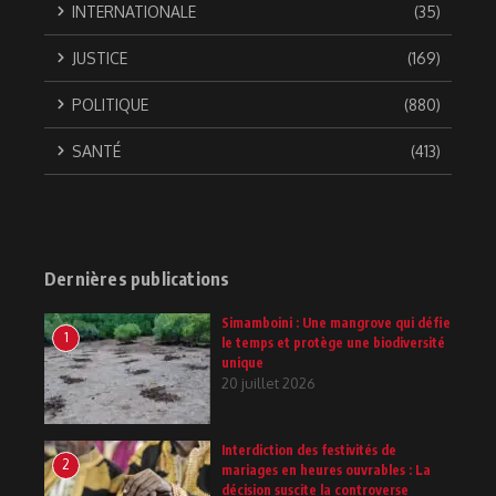
INTERNATIONALE
(35)
JUSTICE
(169)
POLITIQUE
(880)
SANTÉ
(413)
Dernières publications
Simamboini : Une mangrove qui défie
1
le temps et protège une biodiversité
unique
20 juillet 2026
Interdiction des festivités de
2
mariages en heures ouvrables : La
décision suscite la controverse