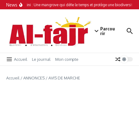
Aller au contenu
News
Simamboini : Une mangrove qui défie le temps et protège une biodiversité un
Parcou
rir
Accueil
Le journal
Mon compte
Accueil
/
ANNONCES
/
AVIS DE MARCHE