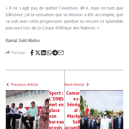
« Il ne s’agit pas de quitter l’aventure, dit-il, mais en tant que
bâtisseur, j’ai la sensation que la mission a été accomplie, que
ce soit avec cette progression sportive ou encore ce splendide
parcours lors de la Coupe d’Afrique des Nations. »
Kamal Saïd Abdou
Partager
Previous Article
Next Article
Sport :
Comor
L’OMJS
es-
met en
Sénég
place
al :
son
Macky
bureau
Sall
provis
accueill