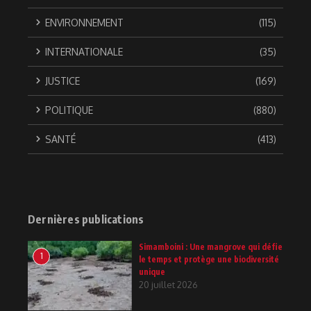
ENVIRONNEMENT
(115)
INTERNATIONALE
(35)
JUSTICE
(169)
POLITIQUE
(880)
SANTÉ
(413)
Dernières publications
Simamboini : Une mangrove qui défie
1
le temps et protège une biodiversité
unique
20 juillet 2026