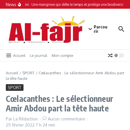
Aller au contenu
News
Simamboini : Une mangrove qui défie le temps et protège une biodiversité un
Parcou
rir
Accueil
Le journal
Mon compte
Accueil
/
SPORT
/
Cœlacanthes : Le sélectionneur Amir Abdou part
la tête haute
SPORT
Cœlacanthes : Le sélectionneur
Amir Abdou part la tête haute
Par
La Rédaction
Aucun commentaire
25 février 2022
7 h 24 min