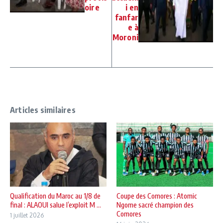
oire
i en
fanfar
e à
Moroni
Articles similaires
Qualification du Maroc au 1/8 de
Coupe des Comores : Atomic
final : ALAOUI salue l’exploit M ...
Ngome sacré champion des
Comores
1 juillet 2026