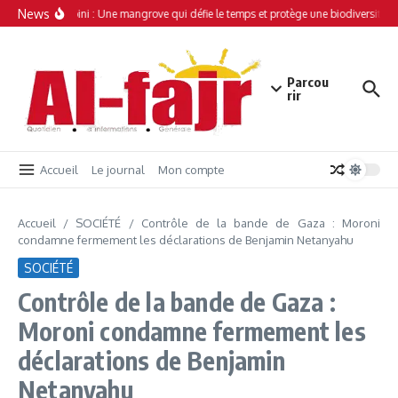
Aller au contenu
News
Simamboini : Une mangrove qui défie le temps et protège une biodiversité un
Parcou
rir
Accueil
Le journal
Mon compte
Accueil
/
SOCIÉTÉ
/
Contrôle de la bande de Gaza : Moroni
condamne fermement les déclarations de Benjamin Netanyahu
SOCIÉTÉ
Contrôle de la bande de Gaza :
Moroni condamne fermement les
déclarations de Benjamin
Netanyahu