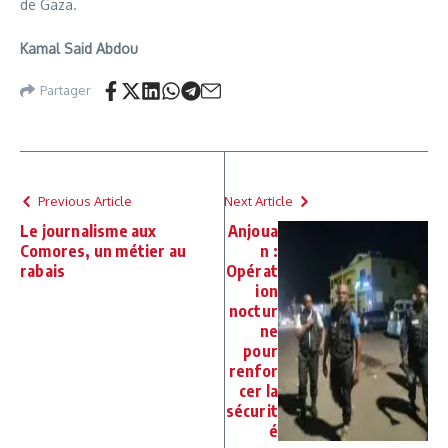
de Gaza.
Kamal Said Abdou
Partager
Previous Article
Next Article
Le journalisme aux
Anjoua
Comores, un métier au
n :
rabais
Opérat
ion
noctur
ne
pour
renfor
cer la
sécurit
é