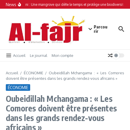
Aller au contenu
News
Simamboini : Une mangrove qui défie le temps et protège une biodiversité uni
Parcou
rir
Accueil
Le journal
Mon compte
Accueil
/
ÉCONOMIE
/
Oubeidillah Mchangama : « Les Comores
doivent être présentes dans les grands rendez-vous africains »
ÉCONOMIE
Oubeidillah Mchangama : « Les
Comores doivent être présentes
dans les grands rendez-vous
africains »