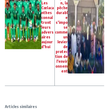
Les
n, la
Cœlaca
pêche
nthes
durabl
connaî
e
tront
s’impo
leurs
se
advers
comme
aires
un
aujour
levier
d’hui
de
protec
tion de
l’envir
onnem
ent
Articles similaires