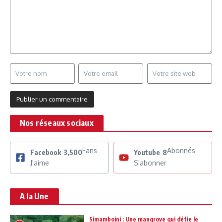
Nos réseaux sociaux
Fans
Abonnés
Facebook
3,500
Youtube
8
J'aime
S'abonner
A la Une
Simamboini : Une mangrove qui défie le