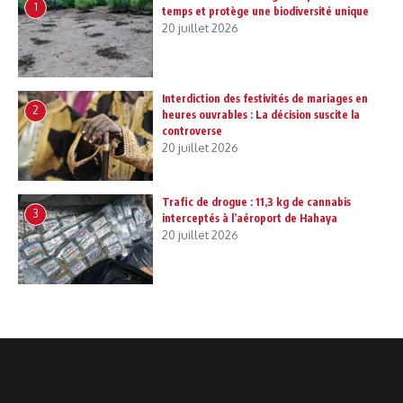
1
temps et protège une biodiversité unique
20 juillet 2026
Interdiction des festivités de mariages en
2
heures ouvrables : La décision suscite la
controverse
20 juillet 2026
Trafic de drogue : 11,3 kg de cannabis
3
interceptés à l’aéroport de Hahaya
20 juillet 2026