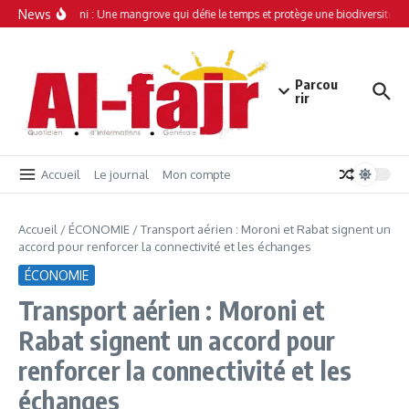
Aller au contenu
News
Simamboini : Une mangrove qui défie le temps et protège une biodiversité un
Parcou
rir
Accueil
Le journal
Mon compte
Accueil
/
ÉCONOMIE
/
Transport aérien : Moroni et Rabat signent un
accord pour renforcer la connectivité et les échanges
ÉCONOMIE
Transport aérien : Moroni et
Rabat signent un accord pour
renforcer la connectivité et les
échanges