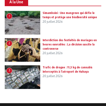
A la Une
Simamboini : Une mangrove qui défie le
1
temps et protège une biodiversité unique
20 juillet 2026
Interdiction des festivités de mariages en
2
heures ouvrables : La décision suscite la
controverse
20 juillet 2026
Trafic de drogue : 11,3 kg de cannabis
3
interceptés à l’aéroport de Hahaya
20 juillet 2026