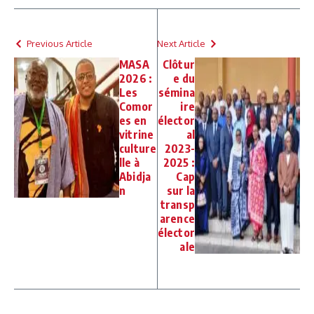
Previous Article
Next Article
MASA
Clôtur
2026 :
e du
Les
sémina
Comor
ire
es en
élector
vitrine
al
culture
2023-
lle à
2025 :
Abidja
Cap
n
sur la
transp
arence
élector
ale