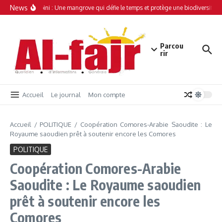
Aller au contenu
News
Simamboini : Une mangrove qui défie le temps et protège une biodiversité un
Parcou
rir
Accueil
Le journal
Mon compte
Accueil
/
POLITIQUE
/
Coopération Comores-Arabie Saoudite : Le
Royaume saoudien prêt à soutenir encore les Comores
POLITIQUE
Coopération Comores-Arabie
Saoudite : Le Royaume saoudien
prêt à soutenir encore les
Comores