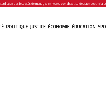
on des festivités de mariages en heures ouvrables : La décision suscite la controver
TÉ
POLITIQUE
JUSTICE
ÉCONOMIE
ÉDUCATION
SP