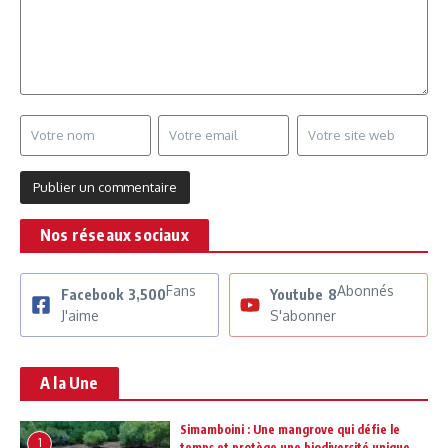
Nos réseaux sociaux
Fans
Abonnés
Facebook
3,500
Youtube
8
J'aime
S'abonner
A la Une
Simamboini : Une mangrove qui défie le
1
temps et protège une biodiversité unique