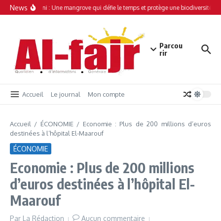
Aller au contenu
News
Simamboini : Une mangrove qui défie le temps et protège une biodiversité uni
Parcou
rir
Accueil
Le journal
Mon compte
Accueil
/
ÉCONOMIE
/
Economie : Plus de 200 millions d’euros
destinées à l’hôpital El-Maarouf
ÉCONOMIE
Economie : Plus de 200 millions
d’euros destinées à l’hôpital El-
Maarouf
Par
La Rédaction
Aucun commentaire