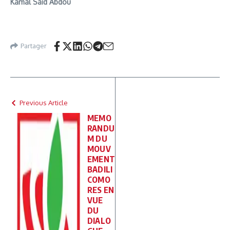
Kamal Saïd Abdou
Partager
Previous Article
MEMO
RANDU
M DU
MOUV
EMENT
BADILI
COMO
RES EN
VUE
DU
DIALO