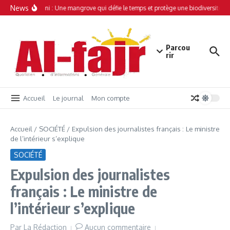
Aller au contenu
News
Simamboini : Une mangrove qui défie le temps et protège une biodiversité un
Parcou
rir
Accueil
Le journal
Mon compte
Accueil
/
SOCIÉTÉ
/
Expulsion des journalistes français : Le ministre
de l’intérieur s’explique
SOCIÉTÉ
Expulsion des journalistes
français : Le ministre de
l’intérieur s’explique
Par
La Rédaction
Aucun commentaire