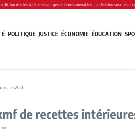
on des festivités de mariages en heures ouvrables : La décision suscite la controvers
TÉ
POLITIQUE
JUSTICE
ÉCONOMIE
ÉDUCATION
SP
eures en 2021
 kmf de recettes intérieur
 min