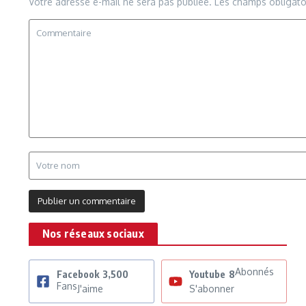
Votre adresse e-mail ne sera pas publiée.
Les champs obligato
Nos réseaux sociaux
Abonnés
Facebook
3,500
Youtube
8
Fans
J'aime
S'abonner