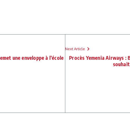
Next Article
remet une enveloppe à l’école
Procès Yemenia Airways : B
souhait