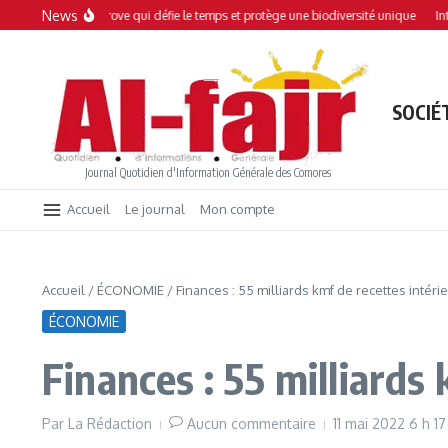
Aller au contenu
News
: Une mangrove qui défie le temps et protège une biodiversité unique
Interdicti
SOCIÉ
Journal Quotidien d'Information Générale des Comores
Accueil
Le journal
Mon compte
Accueil
/
ÉCONOMIE
/
Finances : 55 milliards kmf de recettes intéri
ÉCONOMIE
Finances : 55 milliards
Par
La Rédaction
Aucun commentaire
11 mai 2022
6 h 17