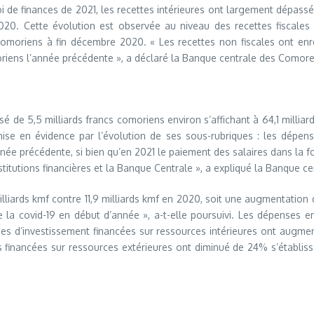
oi de finances de 2021, les recettes intérieures ont largement dépassé 
20. Cette évolution est observée au niveau des recettes fiscales en
omoriens à fin décembre 2020. « Les recettes non fiscales ont enreg
oriens l’année précédente », a déclaré la Banque centrale des Comore
 de 5,5 milliards francs comoriens environ s’affichant à 64,1 milliar
se en évidence par l’évolution de ses sous-rubriques : les dépen
nnée précédente, si bien qu’en 2021 le paiement des salaires dans la 
 institutions financières et la Banque Centrale », a expliqué la Banque 
illiards kmf contre 11,9 milliards kmf en 2020, soit une augmentation 
a covid-19 en début d’année », a-t-elle poursuivi. Les dépenses en b
es d’investissement financées sur ressources intérieures ont augment
s financées sur ressources extérieures ont diminué de 24% s’établiss