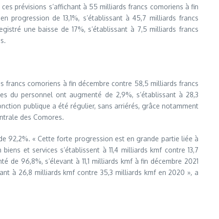
ces prévisions s’affichant à 55 milliards francs comoriens à fin
 progression de 13,1%, s’établissant à 45,7 milliards francs
istré une baisse de 17%, s’établissant à 7,5 milliards francs
s.
ds francs comoriens à fin décembre contre 58,5 milliards francs
ses du personnel ont augmenté de 2,9%, s’établissant à 28,3
fonction publique a été régulier, sans arriérés, grâce notamment
centrale des Comores.
de 92,2%. « Cette forte progression est en grande partie liée à
iens et services s’établissent à 11,4 milliards kmf contre 13,7
é de 96,8%, s’élevant à 11,1 milliards kmf à fin décembre 2021
ant à 26,8 milliards kmf contre 35,3 milliards kmf en 2020 », a