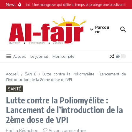
Aller au contenu
News
Simamboini : Une mangrove qui défie le temps et protège une biodiversité un
Parcou
rir
Accueil
Le journal
Mon compte
Accueil
/
SANTÉ
/
Lutte contre la Poliomyélite : Lancement de
l’introduction de la 2ème dose de VPI
SANTÉ
Lutte contre la Poliomyélite :
Lancement de l’introduction de la
2ème dose de VPI
Par
La Rédaction
Aucun commentaire