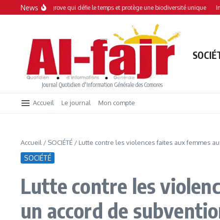
Aller au contenu
News
i : Une mangrove qui défie le temps et protège une biodiversité unique
Interdic
SOCIÉ
Journal Quotidien d'Information Générale des Comores
Accueil
Le journal
Mon compte
Accueil
/
SOCIÉTÉ
/
Lutte contre les violences faites aux femmes a
SOCIÉTÉ
Lutte contre les violen
un accord de subventio