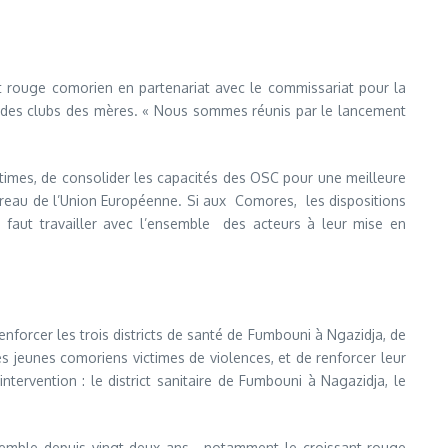
 rouge comorien en partenariat avec le commissariat pour la
e des clubs des mères. « Nous sommes réunis par le lancement
ctimes, de consolider les capacités des OSC pour une meilleure
 bureau de l’Union Européenne. Si aux Comores, les dispositions
l faut travailler avec l’ensemble des acteurs à leur mise en
nforcer les trois districts de santé de Fumbouni à Ngazidja, de
 jeunes comoriens victimes de violences, et de renforcer leur
tervention : le district sanitaire de Fumbouni à Nagazidja, le
nsemble depuis vingt-deux ans, notamment le croissant-rouge