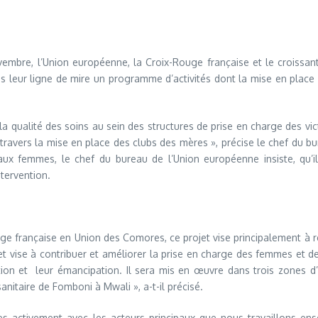
bre, l’Union européenne, la Croix-Rouge française et le croissant
s leur ligne de mire un programme d’activités dont la mise en plac
la qualité des soins au sein des structures de prise en charge des vi
 à travers la mise en place des clubs des mères », précise le chef du
aux femmes, le chef du bureau de l’Union européenne insiste, qu’i
ntervention.
e française en Union des Comores, ce projet vise principalement à re
 vise à contribuer et améliorer la prise en charge des femmes et des
on et leur émancipation. Il sera mis en œuvre dans trois zones d’in
sanitaire de Fomboni à Mwali », a-t-il précisé.
ires activement avec les acteurs principaux que nous travaillons e