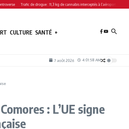
erse
Trafic de drogue : 11,3 kg de cannabis interceptés à l’aéroport de Hahaya
ORT
CULTURE
SANTÉ
+
4:01:59 AM
7 août 2026
aise
 Comores : L’UE signe
nçaise