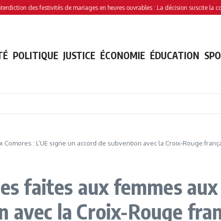
tion des festivités de mariages en heures ouvrables : La décision suscite la controv
TÉ
POLITIQUE
JUSTICE
ÉCONOMIE
ÉDUCATION
SP
ux Comores : L’UE signe un accord de subvention avec la Croix-Rouge franç
ces faites aux femmes aux
n avec la Croix-Rouge fra