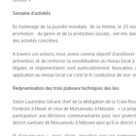
Semaine d’activités
En hommage de la journée mondiale de la femme, le 25 novem
promotion du genre et de la protection sociale, ont mis dan
des activités concrètes.
A travers ces actions, nous avons comme objectif d’améliorer 
prévention, et de renforcer la sensibilisation au niveau local
légales et réglementaires sont particulièrement favorables 
application au niveau local car c’est le fil conducteur de leur i
Redynamisation des trois plateaux techniques des iles
Selon Lautrédou Gérard, chef de la délégation de la Croix-Roug
Fomboni à Mwali et celui de Mutsamudu à Ndzuani. « Le projet
participation aux décisions communautaires pour leur protecti
district sanitaire de Mutsamudu à Ndzuani ainsi qu’à le district 
Et d’ajouter que « nous allons travailler avec les partena