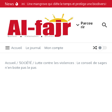
Aller au contenu
News
Simamboini : Une mangrove qui défie le temps et protège une biodiversité un
Parcou
rir
Accueil
Le journal
Mon compte
Accueil
/
SOCIÉTÉ
/
Lutte contre les violences : Le conseil de sages
n’en boite pas le pas