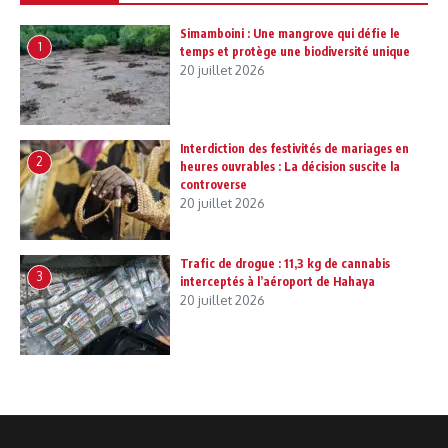
Simamboini : Une mangrove qui défie le
1
temps et protège une biodiversité unique
20 juillet 2026
Interdiction des festivités de mariages en
2
heures ouvrables : La décision suscite la
controverse
20 juillet 2026
Trafic de drogue : 11,3 kg de cannabis
3
interceptés à l’aéroport de Hahaya
20 juillet 2026