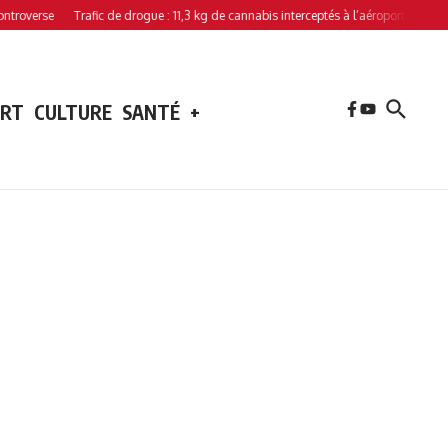
erse
Trafic de drogue : 11,3 kg de cannabis interceptés à l’aéroport de Hahaya
ORT
CULTURE
SANTÉ
+