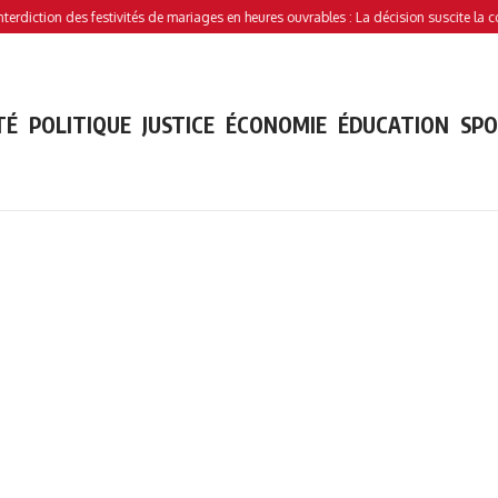
ction des festivités de mariages en heures ouvrables : La décision suscite la controv
TÉ
POLITIQUE
JUSTICE
ÉCONOMIE
ÉDUCATION
SP