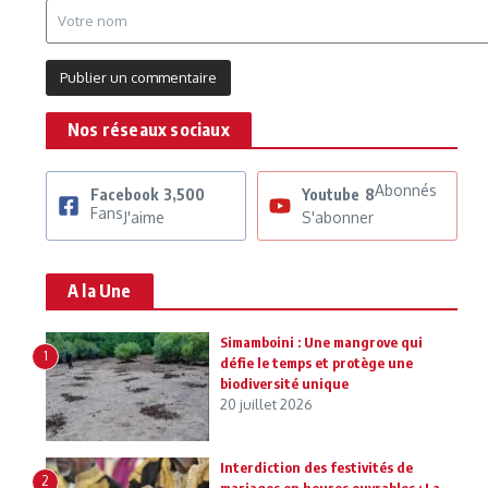
Nos réseaux sociaux
Abonnés
Facebook
3,500
Youtube
8
Fans
J'aime
S'abonner
A la Une
Simamboini : Une mangrove qui
1
défie le temps et protège une
biodiversité unique
20 juillet 2026
Interdiction des festivités de
2