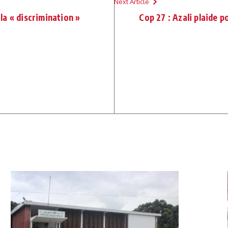
Next Article
 la « discrimination »
Cop 27 : Azali plaide p