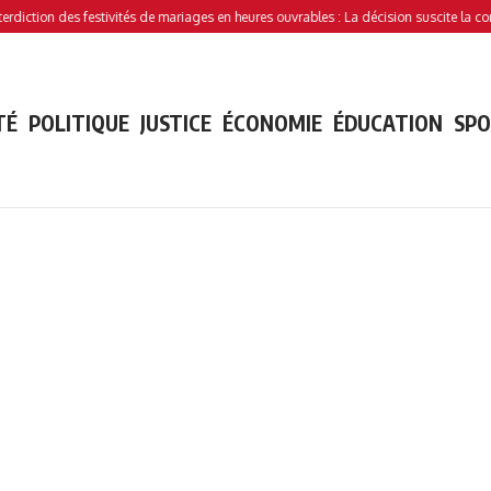
tion des festivités de mariages en heures ouvrables : La décision suscite la controve
TÉ
POLITIQUE
JUSTICE
ÉCONOMIE
ÉDUCATION
SP