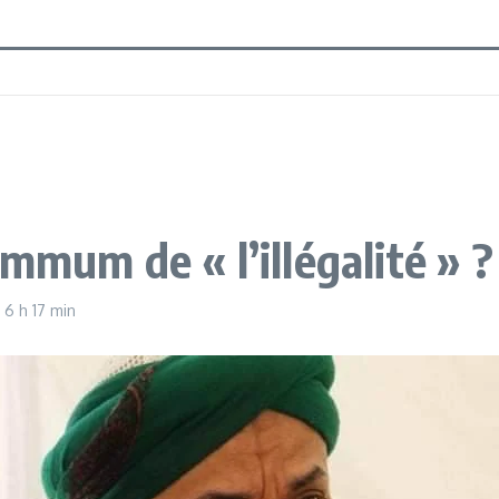
mmum de « l’illégalité » ?
2
6 h 17 min