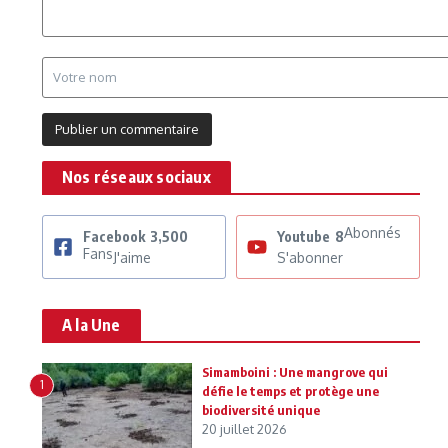
Nos réseaux sociaux
Abonnés
Facebook
3,500
Youtube
8
Fans
J'aime
S'abonner
A la Une
Simamboini : Une mangrove qui
1
défie le temps et protège une
biodiversité unique
20 juillet 2026