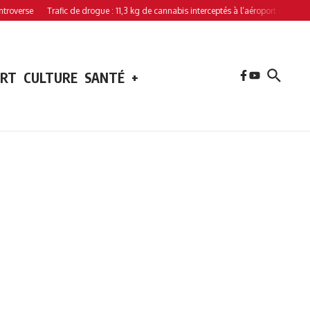
rse
Trafic de drogue : 11,3 kg de cannabis interceptés à l’aéroport de Hahaya
ORT
CULTURE
SANTÉ
+