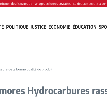
des festivités de mariages en heures ouvrables : La décision suscite la controverse
TÉ
POLITIQUE
JUSTICE
ÉCONOMIE
ÉDUCATION
SP
ssure de la bonne qualité du produit
Comores Hydrocarbures ras