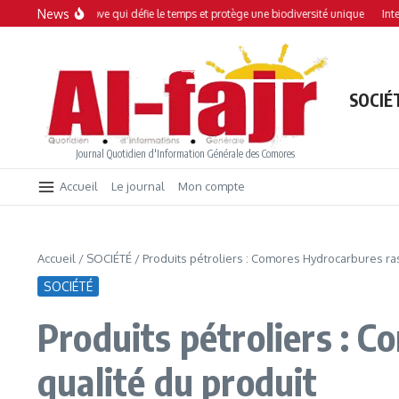
Aller au contenu
News
ne mangrove qui défie le temps et protège une biodiversité unique
Interdiction 
SOCIÉ
Journal Quotidien d'Information Générale des Comores
Accueil
Le journal
Mon compte
Accueil
/
SOCIÉTÉ
/
Produits pétroliers : Comores Hydrocarbures ra
SOCIÉTÉ
Produits pétroliers : 
qualité du produit