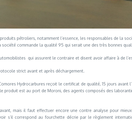
s produits pétroliers, notamment l’essence, les responsables de la s
 la société commande la qualité 95 qui serait une des très bonnes quali
tomobilistes qui assurent le contraire et disent avoir affaire à de l
rotocole strict avant et après déchargement.
res Hydrocarbures reçoit le certificat de qualité, 15 jours avant l’a
 le produit est au port de Moroni, des agents composés des laborant
vant, mais il faut effectuer encore une contre analyse pour mieux
oir s’il correspond au fourchette décrie par le règlement internat