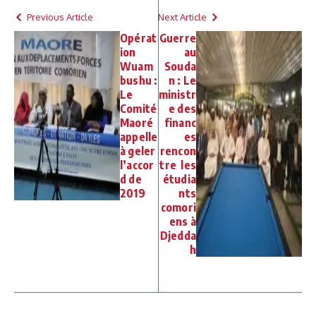
Previous Article
Next Article
Opérat
Guerre
ion
au
Wuam
Souda
bushu :
n : Le
Le
ministr
Comité
e des
Maoré
financ
appelle
es
à geler
rencon
l’accor
tre les
d de
étudia
2019
nts
comori
ens à
Djedda
h