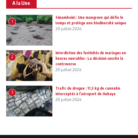
A la Une
Simamboini : Une mangrove qui défie le
1
temps et protège une biodiversité unique
20 juillet 2026
Interdiction des festivités de mariages en
2
heures ouvrables : La décision suscite la
controverse
20 juillet 2026
Trafic de drogue : 11,3 kg de cannabis
3
interceptés à l’aéroport de Hahaya
20 juillet 2026