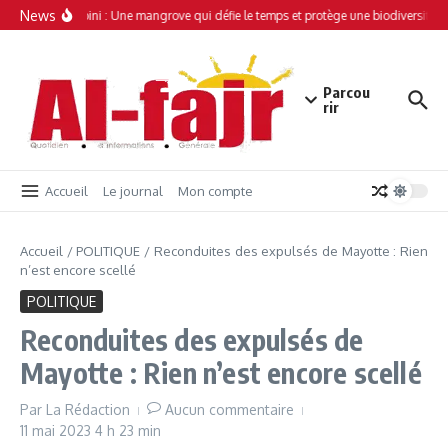
Aller au contenu
News
Simamboini : Une mangrove qui défie le temps et protège une biodiversité un
Parcou
rir
Accueil
Le journal
Mon compte
Accueil
/
POLITIQUE
/
Reconduites des expulsés de Mayotte : Rien
n’est encore scellé
POLITIQUE
Reconduites des expulsés de
Mayotte : Rien n’est encore scellé
Par
La Rédaction
Aucun commentaire
11 mai 2023
4 h 23 min