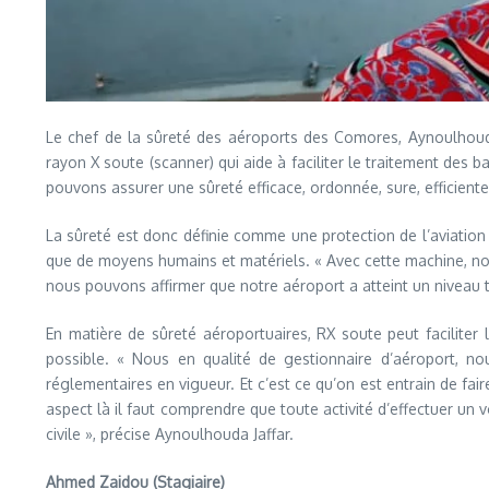
Le chef de la sûreté des aéroports des Comores, Aynoulhouda
rayon X soute (scanner) qui aide à faciliter le traitement des b
pouvons assurer une sûreté efficace, ordonnée, sure, efficient
La sûreté est donc définie comme une protection de l’aviation ci
que de moyens humains et matériels. « Avec cette machine, no
nous pouvons affirmer que notre aéroport a atteint un niveau tr
En matière de sûreté aéroportuaires, RX soute peut faciliter 
possible. « Nous en qualité de gestionnaire d’aéroport, no
réglementaires en vigueur. Et c’est ce qu’on est entrain de fai
aspect là il faut comprendre que toute activité d’effectuer un
civile », précise Aynoulhouda Jaffar.
Ahmed Zaidou (Stagiaire)