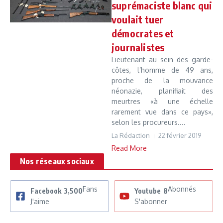
suprémaciste blanc qui
voulait tuer
démocrates et
journalistes
Lieutenant au sein des garde-
côtes, l’homme de 49 ans,
proche de la mouvance
néonazie, planifiait des
meurtres «à une échelle
rarement vue dans ce pays»,
selon les procureurs....
La Rédaction
22 février 2019
Read More
Nos réseaux sociaux
Fans
Abonnés
Facebook
3,500
Youtube
8
J'aime
S'abonner