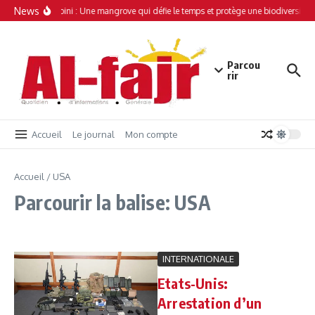
Aller au contenu
News
Simamboini : Une mangrove qui défie le temps et protège une biodiversité 
Parcou
rir
Accueil
Le journal
Mon compte
Accueil
/
USA
Parcourir la balise: USA
INTERNATIONALE
Etats-Unis:
Arrestation d’un