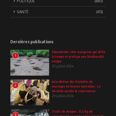
POLITIQUE
(880)
SANTÉ
(413)
Dernières publications
Simamboini : Une mangrove qui défie
1
le temps et protège une biodiversité
unique
20 juillet 2026
Interdiction des festivités de
2
mariages en heures ouvrables : La
décision suscite la controverse
20 juillet 2026
Trafic de drogue : 11,3 kg de
3