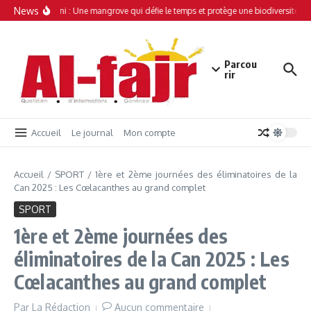
Aller au contenu
News
Simamboini : Une mangrove qui défie le temps et protège une biodiversité un
Parcou
rir
Accueil
Le journal
Mon compte
Accueil
/
SPORT
/
1ère et 2ème journées des éliminatoires de la
Can 2025 : Les Cœlacanthes au grand complet
SPORT
1ère et 2ème journées des
éliminatoires de la Can 2025 : Les
Cœlacanthes au grand complet
Par
La Rédaction
Aucun commentaire