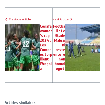
Previous Article
Next Article
Cosafa
Footba
women
ll : Le
’s cup
Stade
2024 :
Maluzi
Les
ni
Comor
reste
es torp
encore
illent
non
l’Angol
homol
a
ogué
Articles similaires