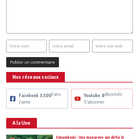
Nos réseaux sociaux
Fans
Abonnés
Facebook
3,500
Youtube
8
J'aime
S'abonner
A la Une
Simamboini : Une mangrove qui défie le