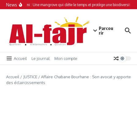
Aller au contenu
News
Simamboini : Une mangrove qui défie le temps et protège une biodiversité un
Parcou
rir
Accueil
Le journal
Mon compte
Accueil
/
JUSTICE
/
Affaire Chabane Bourhane : Son avocat y apporte
des éclaircissements