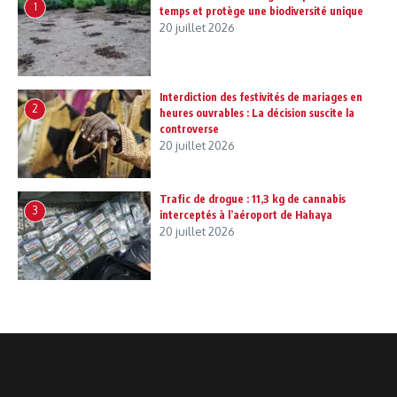
1
temps et protège une biodiversité unique
20 juillet 2026
Interdiction des festivités de mariages en
2
heures ouvrables : La décision suscite la
controverse
20 juillet 2026
Trafic de drogue : 11,3 kg de cannabis
3
interceptés à l’aéroport de Hahaya
20 juillet 2026