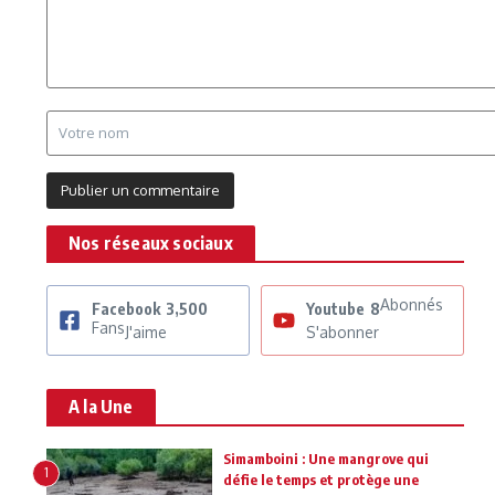
Nos réseaux sociaux
Abonnés
Facebook
3,500
Youtube
8
Fans
J'aime
S'abonner
A la Une
Simamboini : Une mangrove qui
1
défie le temps et protège une