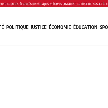
iction des festivités de mariages en heures ouvrables : La décision suscite la contro
TÉ
POLITIQUE
JUSTICE
ÉCONOMIE
ÉDUCATION
SP