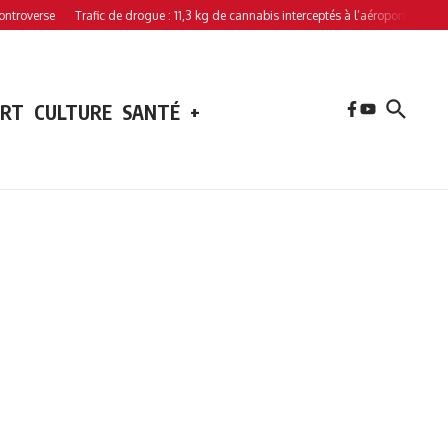
verse
Trafic de drogue : 11,3 kg de cannabis interceptés à l’aéroport de Hahaya
ORT
CULTURE
SANTÉ
+