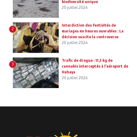
biodiversité unique
20 juillet 2026
Interdiction des festivités de
2
mariages en heures ouvrables : La
décision suscite la controverse
20 juillet 2026
Trafic de drogue : 11,3 kg de
3
cannabis interceptés à l’aéroport de
Hahaya
20 juillet 2026