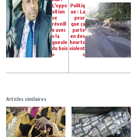
L’oppo
Politiq
sition
ue : La
se
peur
réveill
que ça
e avec
parte
« la
en des
gueule
heurts
du bois
violent
»
s
Articles similaires