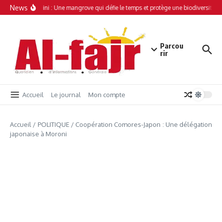
Aller au contenu
News
Simamboini : Une mangrove qui défie le temps et protège une biodiversité un
Parcou
rir
Accueil
Le journal
Mon compte
Accueil
/
POLITIQUE
/
Coopération Comores-Japon : Une délégation
japonaise à Moroni