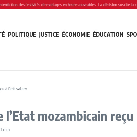
tion des festivités de mariages en heures ouvrables : La décision suscite la controve
TÉ
POLITIQUE
JUSTICE
ÉCONOMIE
ÉDUCATION
SP
çu à Beit salam
e l’Etat mozambicain reçu
21 min