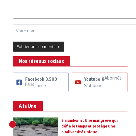
Nos réseaux sociaux
Abonnés
Facebook
3,500
Youtube
8
Fans
J'aime
S'abonner
A la Une
Simamboini : Une mangrove qui
1
défie le temps et protège une
biodiversité unique