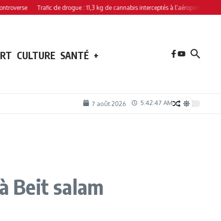
rse
Trafic de drogue : 11,3 kg de cannabis interceptés à l’aéroport de Hahaya
ORT
CULTURE
SANTÉ
+
5:42:48 AM
7 août 2026
 à Beit salam