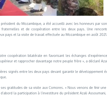
si, président du Mozambique, a été accueilli avec les honneurs par s
ié fraternelles et de coopération entre les deux pays. Une rencon
x pays et la visite de travail effectuée au Mozambique en août 2021
tre coopération bilatérale en favorisant les échanges d’expérience
supérieur et rapprocher davantage notre peuple frère », a déclaré Aza
tières signés entre les deux pays devant garantir le développement é
ique.
ses gratitudes de sa visite aux Comores. « Nous venons de finir une vi
abord la participation à l’investiture du président Azali Assoumani, et 