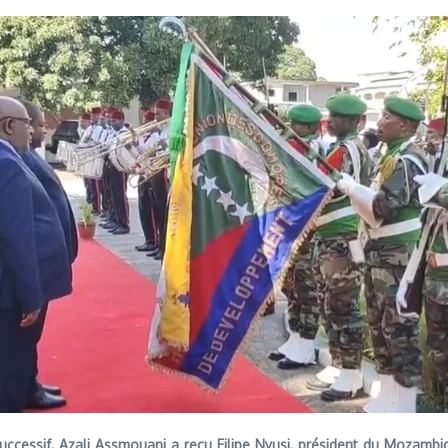
cessif, Azali Assmouani a reçu Filipe Nyusi, président du Mozambiqu