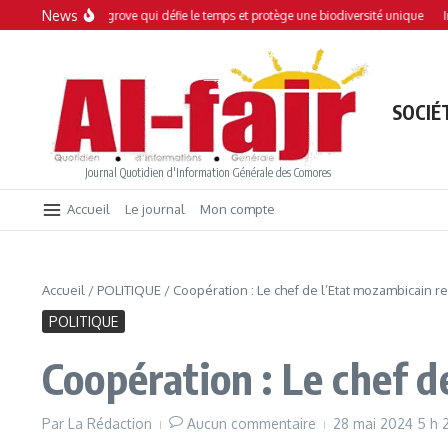
Aller au contenu
News
 : Une mangrove qui défie le temps et protège une biodiversité unique
Interdic
SOCIÉ
Journal Quotidien d'Information Générale des Comores
Accueil
Le journal
Mon compte
Accueil
/
POLITIQUE
/
Coopération : Le chef de l’Etat mozambicain re
POLITIQUE
Coopération : Le chef d
Par
La Rédaction
Aucun commentaire
28 mai 2024
5 h 