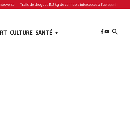
se
Trafic de drogue : 11,3 kg de cannabis interceptés à l’aéroport de Hahaya
ORT
CULTURE
SANTÉ
+