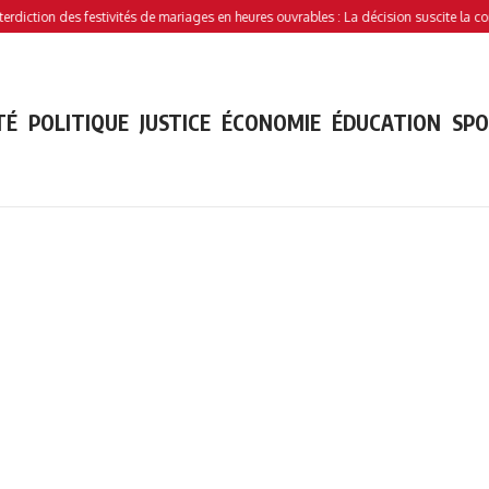
ion des festivités de mariages en heures ouvrables : La décision suscite la controver
TÉ
POLITIQUE
JUSTICE
ÉCONOMIE
ÉDUCATION
SP