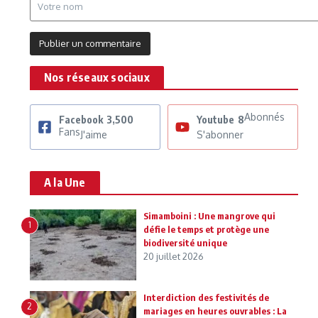
Nos réseaux sociaux
Abonnés
Facebook
3,500
Youtube
8
Fans
J'aime
S'abonner
A la Une
Simamboini : Une mangrove qui
1
défie le temps et protège une
biodiversité unique
20 juillet 2026
Interdiction des festivités de
2
mariages en heures ouvrables : La