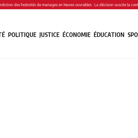
 des festivités de mariages en heures ouvrables : La décision suscite la controverse
TÉ
POLITIQUE
JUSTICE
ÉCONOMIE
ÉDUCATION
SP