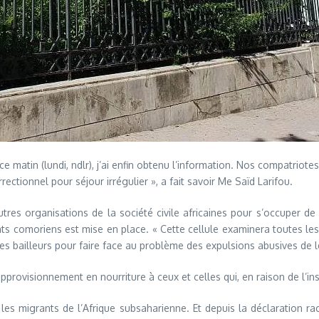
 ce matin (lundi, ndlr), j’ai enfin obtenu l’information. Nos compatri
ectionnel pour séjour irrégulier », a fait savoir Me Saïd Larifou.
res organisations de la société civile africaines pour s’occuper de l
sants comoriens est mise en place. « Cette cellule examinera toutes l
des bailleurs pour faire face au problème des expulsions abusives de l
’approvisionnement en nourriture à ceux et celles qui, en raison de l’in
les migrants de l’Afrique subsaharienne. Et depuis la déclaration rac