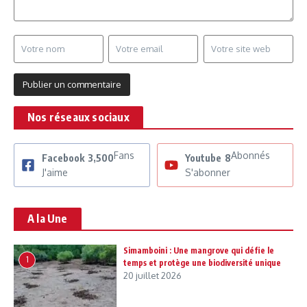
Nos réseaux sociaux
Fans
Abonnés
Facebook
3,500
Youtube
8
J'aime
S'abonner
A la Une
Simamboini : Une mangrove qui défie le
1
temps et protège une biodiversité unique
20 juillet 2026