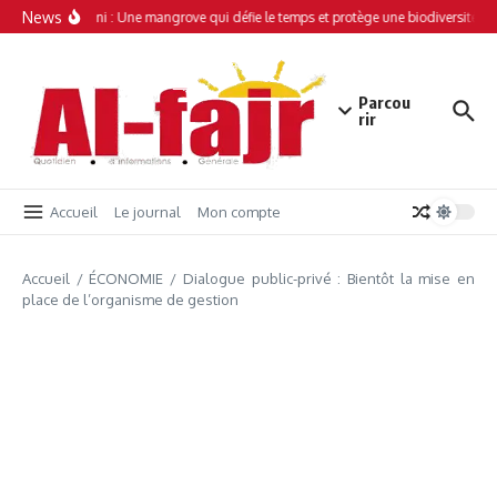
Aller au contenu
News
Simamboini : Une mangrove qui défie le temps et protège une biodiversité uni
Parcou
rir
Accueil
Le journal
Mon compte
Accueil
/
ÉCONOMIE
/
Dialogue public-privé : Bientôt la mise en
place de l’organisme de gestion