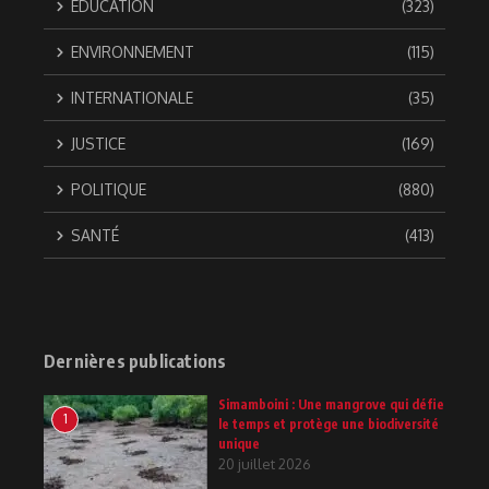
ÉDUCATION
(323)
ENVIRONNEMENT
(115)
INTERNATIONALE
(35)
JUSTICE
(169)
POLITIQUE
(880)
SANTÉ
(413)
Dernières publications
Simamboini : Une mangrove qui défie
1
le temps et protège une biodiversité
unique
20 juillet 2026