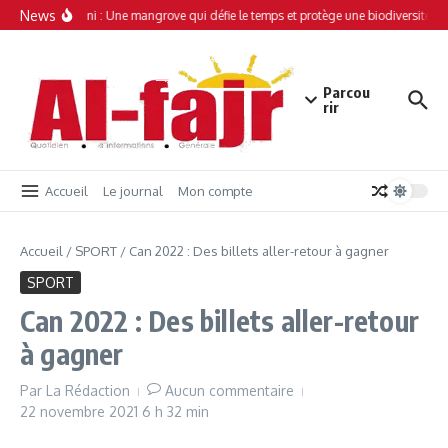
Aller au contenu
News
Simamboini : Une mangrove qui défie le temps et protège une biodiversité uni
Parcou
rir
Accueil
Le journal
Mon compte
Accueil
/
SPORT
/
Can 2022 : Des billets aller-retour à gagner
SPORT
Can 2022 : Des billets aller-retour
à gagner
Par
La Rédaction
Aucun commentaire
22 novembre 2021
6 h 32 min