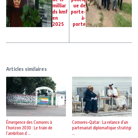
milliar
ue de
ds kmf
porte-
en
à-
2025
porte
Articles similaires
Émergence des Comores à
Comores–Qatar : La relance d’un
l’horizon 2030 : Le train de
partenariat diplomatique stratégi
l’ambition d ...
...