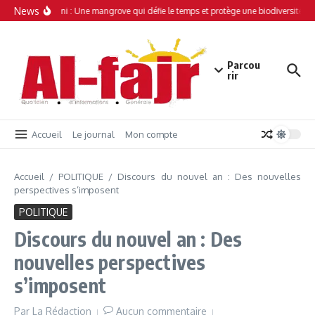
Aller au contenu
News
Simamboini : Une mangrove qui défie le temps et protège une biodiversité uni
Parcou
rir
Accueil
Le journal
Mon compte
Accueil
/
POLITIQUE
/
Discours du nouvel an : Des nouvelles
perspectives s’imposent
POLITIQUE
Discours du nouvel an : Des
nouvelles perspectives
s’imposent
Par
La Rédaction
Aucun commentaire