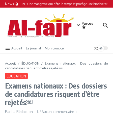
Aller au contenu
News
Simamboini : Une mangrove qui défie le temps et protège une biodiversité un
Parcou
rir
Accueil
Le journal
Mon compte
Accueil
/
ÉDUCATION
/
Examens nationaux : Des dossiers de
candidatures risquent d’être rejetés￼
ÉDUCATION
Examens nationaux : Des dossiers
de candidatures risquent d’être
rejetés￼
Par
La Rédaction
Aucun commentaire