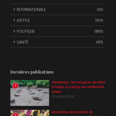
INTERNATIONALE
(35)
JUSTICE
(169)
POLITIQUE
(880)
SANTÉ
(413)
Dernières publications
Simamboini : Une mangrove qui défie
1
le temps et protège une biodiversité
unique
20 juillet 2026
Interdiction des festivités de
2