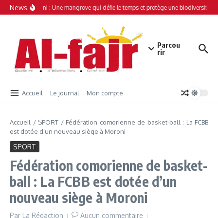
Aller au contenu
News
Simamboini : Une mangrove qui défie le temps et protège une biodiversité un
Parcou
rir
Accueil
Le journal
Mon compte
Accueil
/
SPORT
/
Fédération comorienne de basket-ball : La FCBB
est dotée d’un nouveau siège à Moroni
SPORT
Fédération comorienne de basket-
ball : La FCBB est dotée d’un
nouveau siège à Moroni
Par
La Rédaction
Aucun commentaire