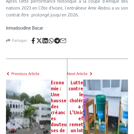
Après cette performance historique à la coupe d’Afrique des
nations 2023 en Côte d’Ivoire, l’entraîneur Amir Abdou a vu son
contrat être prolongé jusqu’en 2026.
Inmadoudine Bacar
Partager
Previous Article
Next Article
Econo
Lutte
mie :
contre
Une
le
hausse
cholér
des
a :
créanc
L’Unic
es
ef
douteu
remet
ses de
un lot