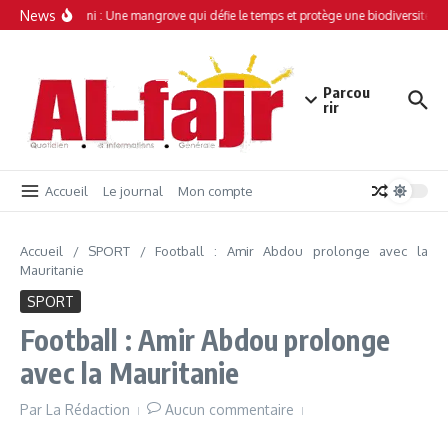
Aller au contenu
News
Simamboini : Une mangrove qui défie le temps et protège une biodiversité uni
Parcou
rir
Accueil
Le journal
Mon compte
Accueil
/
SPORT
/
Football : Amir Abdou prolonge avec la
Mauritanie
SPORT
Football : Amir Abdou prolonge
avec la Mauritanie
Par
La Rédaction
Aucun commentaire