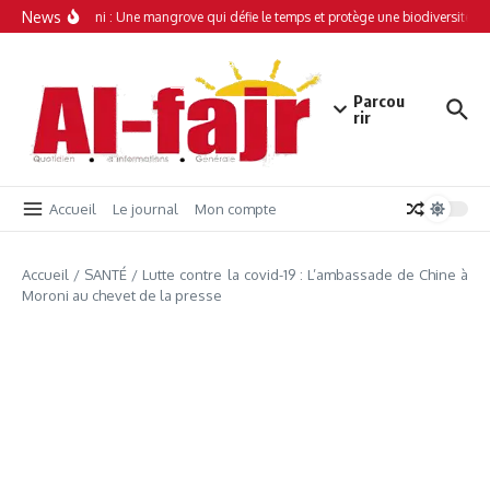
Aller au contenu
News
Simamboini : Une mangrove qui défie le temps et protège une biodiversité un
Parcou
rir
Accueil
Le journal
Mon compte
Accueil
/
SANTÉ
/
Lutte contre la covid-19 : L’ambassade de Chine à
Moroni au chevet de la presse