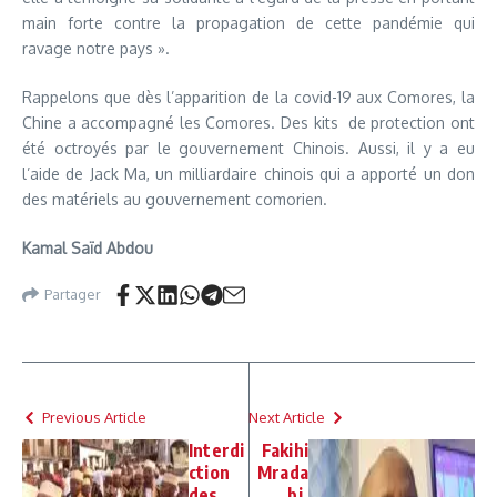
main forte contre la propagation de cette pandémie qui
ravage notre pays ».
Rappelons que dès l’apparition de la covid-19 aux Comores, la
Chine a accompagné les Comores. Des kits de protection ont
été octroyés par le gouvernement Chinois. Aussi, il y a eu
l’aide de Jack Ma, un milliardaire chinois qui a apporté un don
des matériels au gouvernement comorien.
Kamal Saïd Abdou
Partager
Previous Article
Next Article
Interdi
Fakihi
ction
Mrada
des
bi,