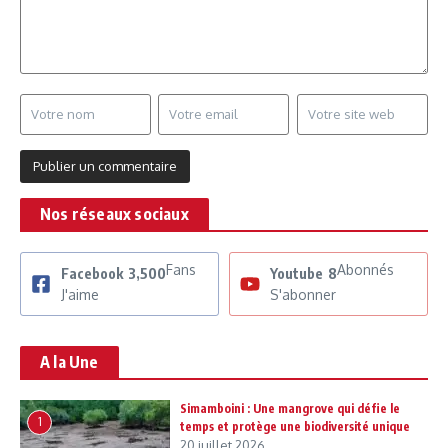
Nos réseaux sociaux
Fans
Abonnés
Facebook
3,500
Youtube
8
J'aime
S'abonner
A la Une
Simamboini : Une mangrove qui défie le
1
temps et protège une biodiversité unique
20 juillet 2026