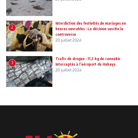
Interdiction des festivités de mariages en
2
heures ouvrables : La décision suscite la
controverse
20 juillet 2026
Trafic de drogue : 11,3 kg de cannabis
3
interceptés à l’aéroport de Hahaya
20 juillet 2026