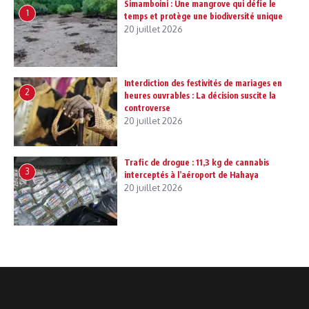
Simamboini : Une mangrove qui défie le
1
temps et protège une biodiversité unique
20 juillet 2026
Interdiction des festivités de mariages en
2
heures ouvrables : La décision suscite la
controverse
20 juillet 2026
Trafic de drogue : 11,3 kg de cannabis
3
interceptés à l’aéroport de Hahaya
20 juillet 2026