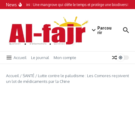
Aller au contenu
News
Simamboini : Une mangrove qui défie le temps et protège une biodiversité un
Parcou
rir
Accueil
Le journal
Mon compte
Accueil
/
SANTÉ
/
Lutte contre le paludisme : Les Comores reçoivent
un lot de médicaments par la Chine