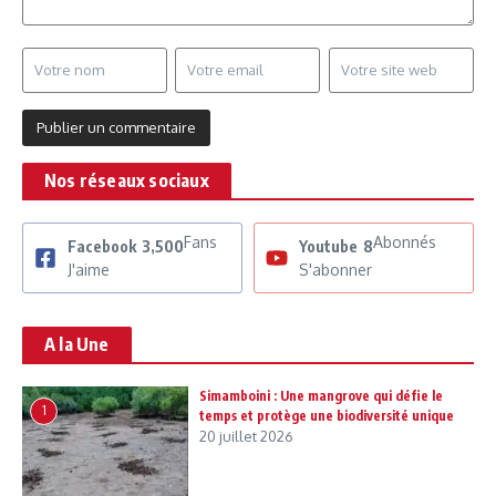
Nos réseaux sociaux
Fans
Abonnés
Facebook
3,500
Youtube
8
J'aime
S'abonner
A la Une
Simamboini : Une mangrove qui défie le
1
temps et protège une biodiversité unique
20 juillet 2026