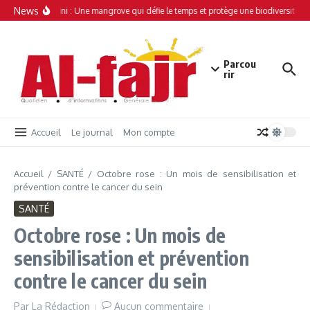
Aller au contenu
News
Simamboini : Une mangrove qui défie le temps et protège une biodiversité un
Parcou
rir
Accueil
Le journal
Mon compte
Accueil
/
SANTÉ
/
Octobre rose : Un mois de sensibilisation et
prévention contre le cancer du sein
SANTÉ
Octobre rose : Un mois de
sensibilisation et prévention
contre le cancer du sein
Par
La Rédaction
Aucun commentaire