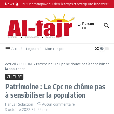
Aller au contenu
News
Simamboini : Une mangrove qui défie le temps et protège une biodiversité un
Parcou
rir
Accueil
Le journal
Mon compte
Accueil
/
CULTURE
/
Patrimoine : Le Cpc ne chôme pas à sensibiliser
la population
CULTURE
Patrimoine : Le Cpc ne chôme pas
à sensibiliser la population
Par
La Rédaction
Aucun commentaire
3 octobre 2022
7 h 22 min