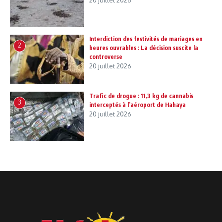
Interdiction des festivités de mariages en
2
heures ouvrables : La décision suscite la
controverse
20 juillet 2026
Trafic de drogue : 11,3 kg de cannabis
3
interceptés à l’aéroport de Hahaya
20 juillet 2026