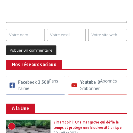
Nos réseaux sociaux
Fans
Abonnés
Facebook
3,500
Youtube
8
J'aime
S'abonner
A la Une
Simamboini : Une mangrove qui défie le
1
temps et protège une biodiversité unique
20 juillet 2026